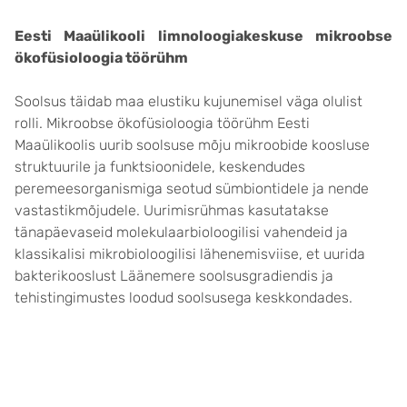
Eesti Maaülikooli limnoloogiakeskuse mikroobse
ökofüsioloogia töörühm
Soolsus täidab maa elustiku kujunemisel väga olulist
rolli. Mikroobse ökofüsioloogia töörühm Eesti
Maaülikoolis uurib soolsuse mõju mikroobide koosluse
struktuurile ja funktsioonidele, keskendudes
peremeesorganismiga seotud sümbiontidele ja nende
vastastikmõjudele. Uurimisrühmas kasutatakse
tänapäevaseid molekulaarbioloogilisi vahendeid ja
klassikalisi mikrobioloogilisi lähenemisviise, et uurida
bakterikooslust Läänemere soolsusgradiendis ja
tehistingimustes loodud soolsusega keskkondades.