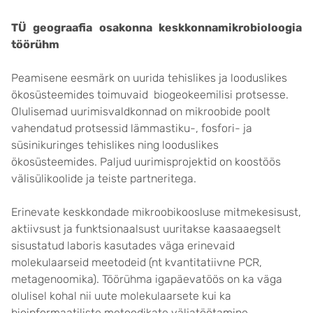
TÜ geograafia osakonna keskkonnamikrobioloogia
töörühm
Peamisene eesmärk on uurida tehislikes ja looduslikes
ökosüsteemides toimuvaid biogeokeemilisi protsesse.
Olulisemad uurimisvaldkonnad on mikroobide poolt
vahendatud protsessid lämmastiku-, fosfori- ja
süsinikuringes tehislikes ning looduslikes
ökosüsteemides. Paljud uurimisprojektid on koostöös
välisülikoolide ja teiste partneritega.
Erinevate keskkondade mikroobikoosluse mitmekesisust,
aktiivsust ja funktsionaalsust uuritakse kaasaaegselt
sisustatud laboris kasutades väga erinevaid
molekulaarseid meetodeid (nt kvantitatiivne PCR,
metagenoomika). Töörühma igapäevatöös on ka väga
olulisel kohal nii uute molekulaarsete kui ka
bioinformaatiliste metoodikate väljatöötamine.