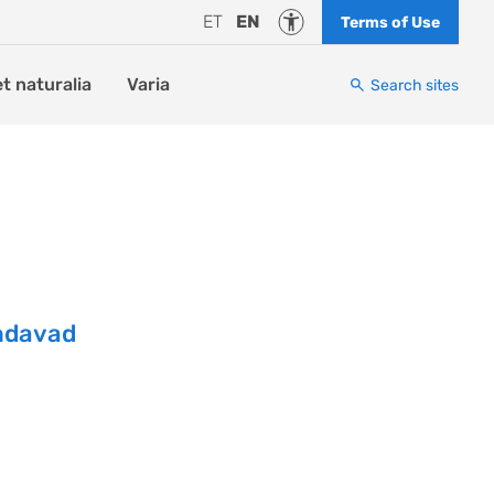
Accessibility
ET
EN
Terms of Use
et naturalia
Varia
Search sites
endavad