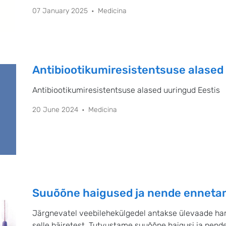
07 January 2025
Medicina
Antibiootikumiresistentsuse alased
Antibiootikumiresistentsuse alased uuringud Eestis
20 June 2024
Medicina
Suuõõne haigused ja nende enneta
Järgnevatel veebilehekülgedel antakse ülevaade h
selle häiretest. Tutvustame suuõõne haigusi ja nend