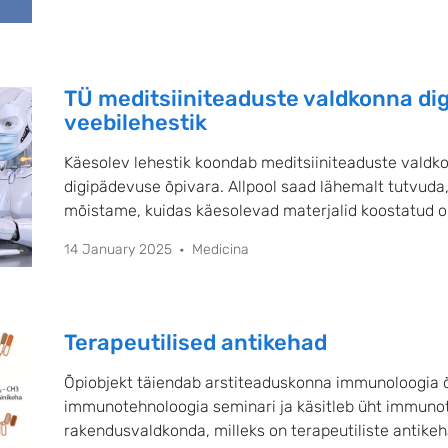
TÜ meditsiiniteaduste valdkonna d
veebilehestik
Käesolev lehestik koondab meditsiiniteaduste valdkon
digipädevuse õpivara. Allpool saad lähemalt tutvuda
mõistame, kuidas käesolevad materjalid koostatud o
14 January 2025
Medicina
Terapeutilised antikehad
Õpiobjekt täiendab arstiteaduskonna immunoloogia 
immunotehnoloogia seminari ja käsitleb üht immuno
rakendusvaldkonda, milleks on terapeutiliste antik