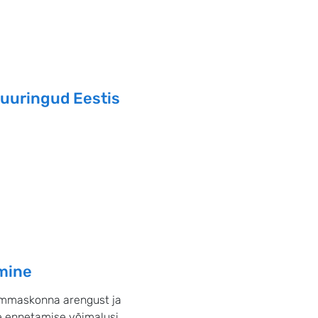
 uuringud Eestis
mine
ammaskonna arengust ja
e ennetamise võimalusi.