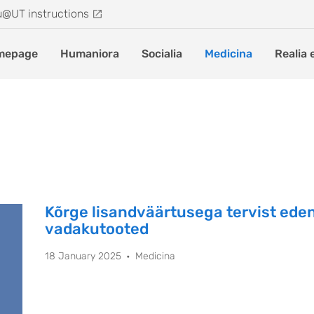
u@UT instructions
mepage
Humaniora
Socialia
Medicina
Realia 
Kõrge lisandväärtusega tervist ed
vadakutooted
18 January 2025
Medicina