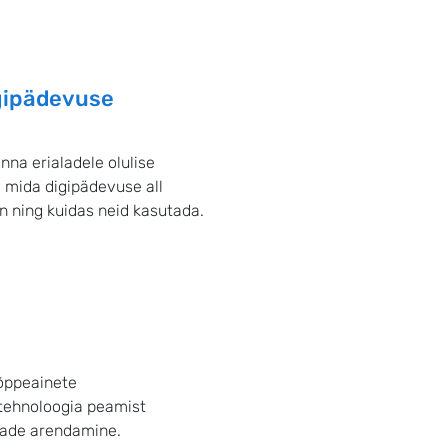
igipädevuse
na erialadele olulise
, mida digipädevuse all
n ning kuidas neid kasutada.
õppeainete
tehnoloogia peamist
ehade arendamine.