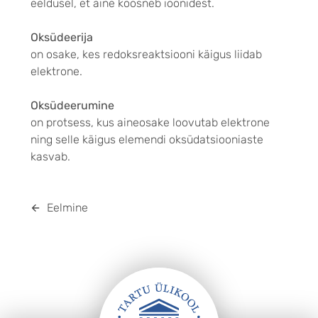
eeldusel, et aine koosneb ioonidest.
Oksüdeerija
on osake, kes redoksreaktsiooni käigus liidab
elektrone.
Oksüdeerumine
on protsess, kus aineosake loovutab elektrone
ning selle käigus elemendi oksüdatsiooniaste
kasvab.
Eelmine