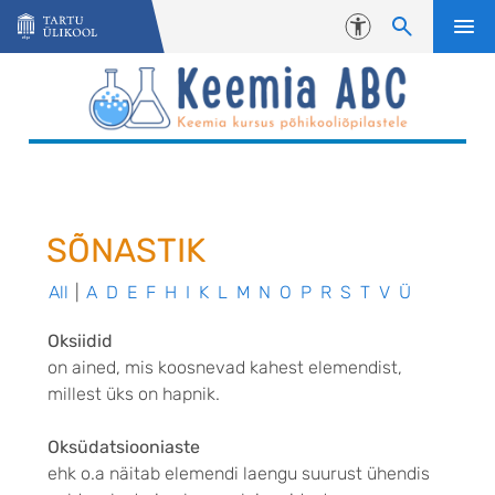
Liigu edasi põhisisu juurde
Juurdepääsetavus
SÕNASTIK
All
|
A
D
E
F
H
I
K
L
M
N
O
P
R
S
T
V
Ü
Oksiidid
on ained, mis koosnevad kahest elemendist,
millest üks on hapnik.
Oksüdatsiooniaste
ehk o.a näitab elemendi laengu suurust ühendis