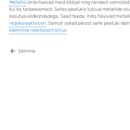
Metallid
ümbritsevad meid kõikjal ning nendest valmistata
kui ka tarbeesemeid. Selles peatükis tutvud metallide ol
kasutusvaldkondadega. Saad teada, miks hävivad metalli
redoksreaktsioon
. Samuti oskad pärast selle peatüki läbim
keemilise reaktsiooni kiirus
.
Eelmine