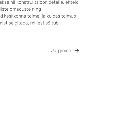
kse nii konstruktsioonidetaile, ehteid
uliste omaduste ning
d keskkonna toimel ja kuidas toimub
ist selgitada, millest sõltub
Järgmine