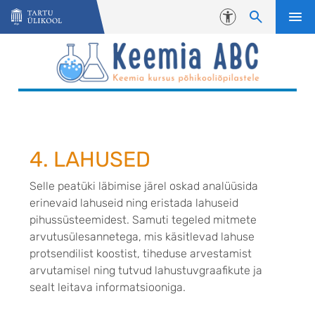
Liigu edasi põhisisu juurde
Juurdepääsetavus
4. LAHUSED
Selle peatüki läbimise järel oskad analüüsida
erinevaid lahuseid ning eristada lahuseid
pihussüsteemidest. Samuti tegeled mitmete
arvutusülesannetega, mis käsitlevad lahuse
protsendilist koostist, tiheduse arvestamist
arvutamisel ning tutvud lahustuvgraafikute ja
sealt leitava informatsiooniga.