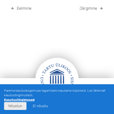
Eelmine
Järgmine
Parema kasutuskogemuse tagamiseks kasutame küpsiseid. Loe lähemalt
JALUS
kasutustingimustest.
Kasutustingimused
Nõustun
Ei nõustu