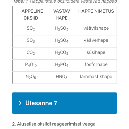
Tabel 1.
Happelistele oksiididele vastavad happed
HAPPELINE
VASTAV
HAPPE NIMETUS
OKSIID
HAPE
SO
H
SO
väävlishape
2
2
3
SO
H
SO
väävelhape
3
2
4
CO
H
CO
süsihape
2
2
3
P
O
H
PO
fosforhape
4
10
3
4
N
O
HNO
lämmastikhape
2
5
3
Ülesanne 7
2. Aluselise oksiidi reageerimisel veega