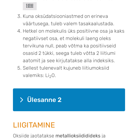
Kuna oksüdatsiooniastmed on erineva
väärtusega, tuleb valem tasakaalustada.
Hetkel on molekulis üks positiivne osa ja kaks
negatiivset osa, et molekuli laeng oleks
tervikuna null, peab võtma ka positiivseid
osasid 2 tükki, seega tuleb võtta 2 liitiumi
aatomit ja see kirjutatakse alla indeksiks.
Sellest tulenevalt kujuneb liitiumoksiid
valemiks: Li
O.
2
Ülesanne 2
LIIGITAMINE
Oksiide jaotatakse
metallioksiididideks
ja