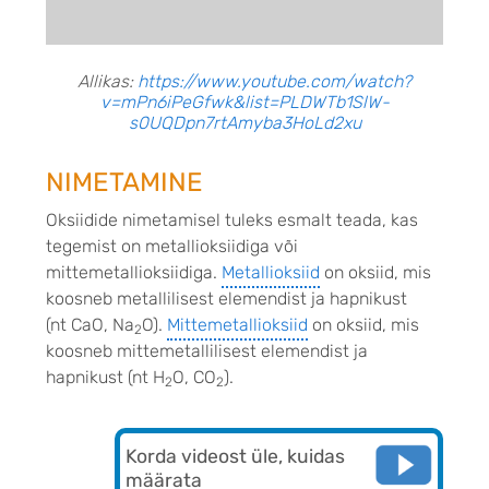
Allikas:
https://www.youtube.com/watch?
v=mPn6iPeGfwk&list=PLDWTb1SlW-
s0UQDpn7rtAmyba3HoLd2xu
NIMETAMINE
Oksiidide nimetamisel tuleks esmalt teada, kas
tegemist on metallioksiidiga või
mittemetallioksiidiga.
Metallioksiid
on oksiid, mis
koosneb metallilisest elemendist ja hapnikust
(nt CaO, Na
O).
Mittemetallioksiid
on oksiid, mis
2
k
oosneb mittemetallilisest elemendist ja
hapnikust (nt H
O, CO
).
2
2
Korda videost üle, kuidas
määrata