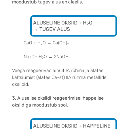
moodustub tugev alus ehk leelis.
ALUSELINE OKSIID + H
O
2
→ TUGEV ALUS
CaO + H
O
→
Ca(OH)
2
2
Na
O+ H
O
→
2NaOH
2
2
Veega reageerivad ainult IA rühma ja alates
kaltsiumist (alates Ca-st) IIA rühma metallide
oksiidid.
3. Aluselise oksiidi reageerimisel happelise
oksiidiga moodustub sool.
ALUSELINE OKSIID + HAPPELINE