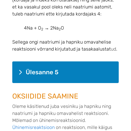
et ka vasakul pool oleks neli naatriumi aatomit,
tuleb naatriumi ette kirjutada kordajaks 4:
4Na + O
→ 2Na
O
2
2
Sellega ongi naatriumi ja hapniku omavahelise
reaktsiooni võrrand kirjutatud ja tasakaalustat
ud
.
Ülesanne 5
OKSIIDIDE SAAMINE
Oleme käsitlenud juba vesiniku ja hapniku ning
naatriumi ja hapniku omavahelist reaktsiooni.
Mõlemad on ühinemisreaktsioonid.
Ühinemisreaktsioon
on reaktsioon, mille käigus