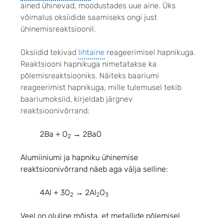
ained ühinevad, moodustades uue aine. Üks
võimalus oksiidide saamiseks ongi just
ühinemisreaktsioonil.
Oksiidid tekivad
lihtaine
reageerimisel hapnikuga.
Reaktsiooni hapnikuga nimetatakse ka
põlemisreaktsiooniks. Näiteks baariumi
reageerimist hapnikuga, mille tulemusel tekib
baariumoksiid, kirjeldab järgnev
reaktsioonivõrrand:
2Ba + O
→ 2BaO
2
Alumiiniumi ja hapniku ühinemise
reaktsioonivõrrand näeb aga välja selline:
4Al + 3O
→ 2Al
O
2
2
3
Veel on oluline mõista, et metallide põlemisel