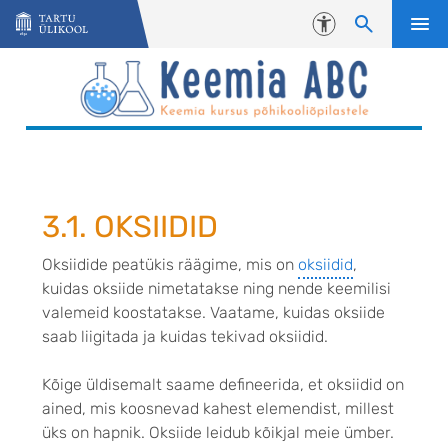
Liigu edasi põhisisu juurde
Juurdepääsetavus
3.1. OKSIIDID
Oksiidide peatükis räägime, mis on
oksiidid
,
kuidas oksiide nimetatakse ning nende keemilisi
valemeid koostatakse. Vaatame, kuidas oksiide
saab liigitada ja kuidas tekivad oksiidid.
Kõige üldisemalt saame defineerida, et oksiidid on
ained, mis koosnevad kahest elemendist, millest
üks on hapnik. Oksiide leidub kõikjal meie ümber.