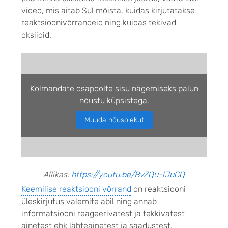
video, mis aitab Sul mõista, kuidas kirjutatakse
reaktsioonivõrrandeid ning kuidas tekivad
oksiidid.
Kolmandate osapoolte sisu nägemiseks palun
nõustu küpsistega.
Muuda nõusolekut
Allikas:
https://youtu.be/BvZQu-lJuCQ
Keemilise reaktsiooni võrrand
on reaktsiooni
üleskirjutus valemite abil ning annab
informatsiooni reageerivatest ja tekkivatest
ainetest ehk lähteainetest ja saadustest.