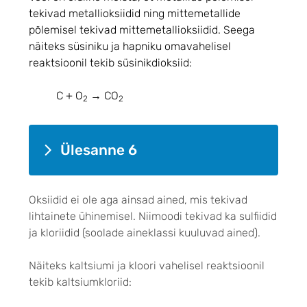
tekivad metallioksiidid ning mittemetallide
põlemisel tekivad mittemetallioksiidid. Seega
näiteks süsiniku ja hapniku omavahelisel
reaktsioonil tekib süsinikdioksiid:
C + O
→ CO
2
2
Ülesanne 6
Oksiidid ei ole aga ainsad ained, mis tekivad
lihtainete ühinemisel. Niimoodi tekivad ka sulfiidid
ja kloriidid (soolade aineklassi kuuluvad ained).
Näiteks kaltsiumi ja kloori vahelisel reaktsioonil
tekib kaltsiumkloriid: