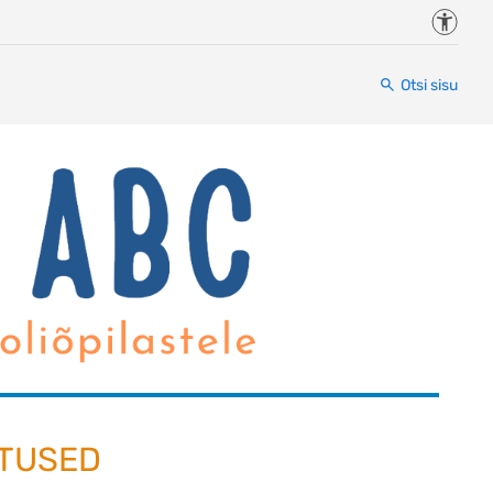
Juurde
Otsi sisu
UTUSED