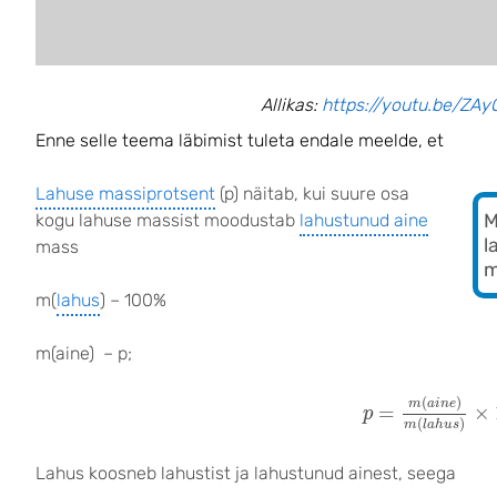
Allikas:
https://youtu.be/Z
Enne selle teema läbimist tuleta endale meelde, et
Lahuse massiprotsent
(p) näitab, kui suure osa
kogu lahuse massist moodustab
lahustunud aine
M
l
mass
m
m(
lahus
) – 100%
m(aine) – p;
p
=
m
(
a
i
n
e
)
m
(
l
(
)
m
a
i
n
e
=
×
p
(
)
m
l
a
h
u
s
Lahus koosneb lahustist ja lahustunud ainest, seega