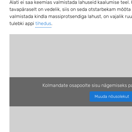
Alati ei saa keemias valmistada lahuseid kaalumise teel.
tavapäraselt on vedelik, siis on seda otstarbekam mõõta 
valmistada kindla massiprotsendiga lahust, on vajalik ruu
tulebki appi
tihedus
.
Kolmandate osapoolte sisu nägemiseks pa
Muuda nõusolekut