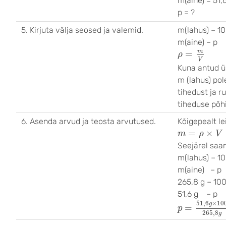
m(aine) = 51,
p = ?
5. Kirjuta välja seosed ja valemid.
m(lahus) – 1
m(aine) – p
ρ
=
m
V
m
=
ρ
V
Kuna antud ü
m (lahus) po
tihedust ja 
tiheduse põh
6. Asenda arvud ja teosta arvutused.
Kõigepealt l
m
=
ρ
×
V
=
1
,
=
×
m
ρ
V
Seejärel saa
m(lahus) – 1
m(aine) – p
265,8 g – 10
51,6 g – p
p
=
51
,
6
g
×
1
51
,
6
×
10
g
=
p
265
,
8
g