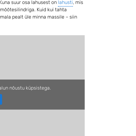
 Kuna suur osa lahusest on
lahusti
, mis
mõõtesilindriga. Kuid kui tahta
mala pealt üle minna massile – siin
lun nõustu küpsistega.