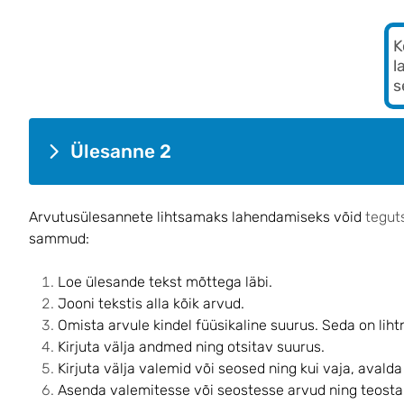
K
l
s
Ülesanne 2
Arvutusülesannete lihtsamaks lahendamiseks võid
tegut
sammud:
Loe ülesande tekst mõttega läbi.
Jooni tekstis alla kõik arvud.
Omista arvule kindel füüsikaline suurus. Seda on liht
Kirjuta välja andmed ning otsitav suurus.
Kirjuta välja valemid või seosed ning kui vaja, avalda
Asenda valemitesse või seostesse arvud ning teosta