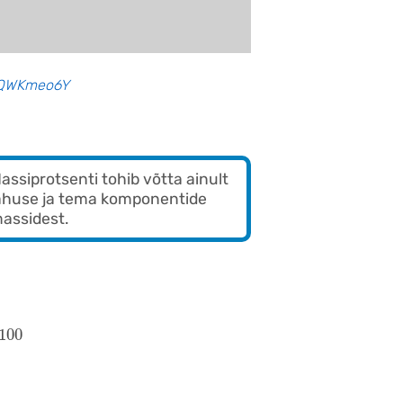
AyQWKmeo6Y
assiprotsenti tohib võtta ainult
ahuse ja tema komponentide
assidest.
a
h
u
s
)
×
100
100