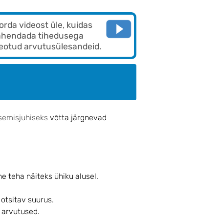
orda videost üle, kuidas
ahendada tihedusega
eotud arvutusülesandeid.
semisjuhiseks
võtta järgnevad
ne teha näiteks ühiku alusel.
 otsitav suurus.
 arvutused.