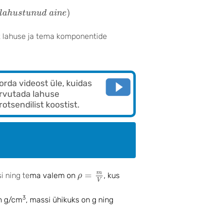
u
s
t
u
n
u
d
a
i
n
e
)
)
l
a
h
u
s
t
u
n
u
d
a
i
n
e
lt lahuse ja tema komponentide
orda videost üle, kuidas
rvutada lahuse
rotsendilist koostist.
ρ
=
m
V
m
=
i ning te
ma valem on
, kus
ρ
V
3
n g/cm
, massi ühikuks on g ning