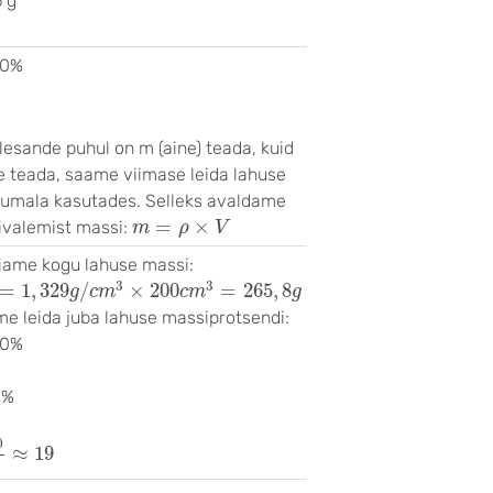
6 g
00%
lesande puhul on m (aine) teada, kuid
le teada, saame viimase leida lahuse
ruumala kasutades. Selleks avaldame
m
=
ρ
×
V
=
×
ivalemist massi:
m
ρ
V
eiame kogu lahuse massi:
329
g
/
c
m
3
×
200
c
m
3
=
265
,
8
g
3
3
=
1
,
329
/
×
200
=
265
,
8
g
c
m
c
m
g
me leida juba lahuse massiprotsendi:
00%
0%
00
265
,
8
g
≈
19
0
≈
19