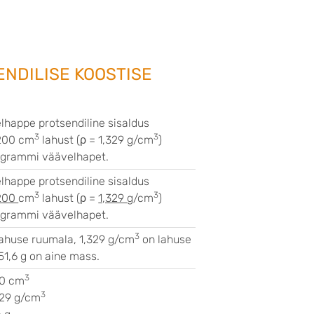
ENDILISE KOOSTISE
lhappe protsendiline sisaldus
3
3
 200 cm
lahust (ρ = 1,329 g/cm
)
6 grammi väävelhapet.
lhappe protsendiline sisaldus
3
3
200
cm
lahust (ρ =
1,329
g/cm
)
6
grammi väävelhapet.
3
ahuse ruumala, 1,329 g/cm
on lahuse
51,6 g on aine mass.
3
00 cm
3
329 g/cm