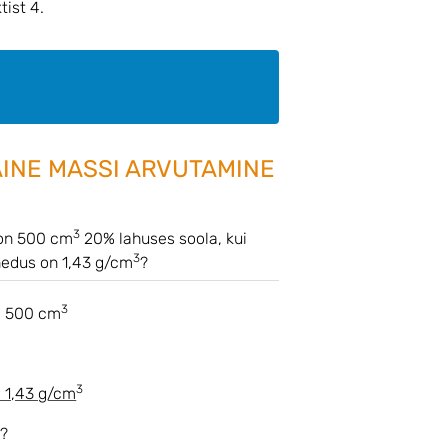
ist 4.
INE MASSI ARVUTAMINE
3
 on 500 cm
20% lahuses soola, kui
3
hedus on 1,43 g/cm
?
3
= 500 cm
3
= 1,43 g/cm
 ?