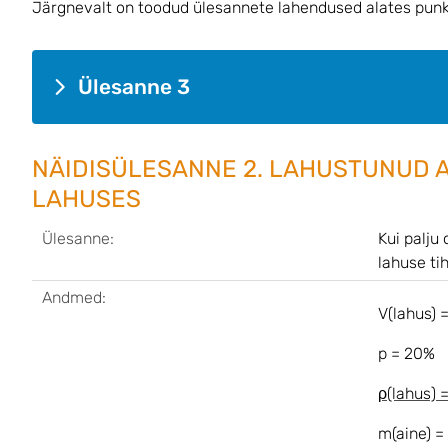
Järgnevalt on toodud ülesannete lahendused alates punkt
Ülesanne 3
NÄIDISÜLESANNE 2. LAHUSTUNUD A
LAHUSES
Ülesanne:
Kui palju
lahuse ti
Andmed:
V(lahus) 
p = 20%
ρ(lahus) 
m(aine) =