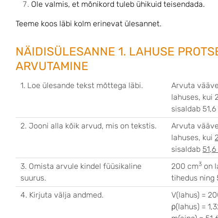
Ole valmis, et mõnikord tuleb ühikuid teisendada.
Teeme koos läbi kolm erinevat ülesannet.
NÄIDISÜLESANNE 1. LAHUSE PROTS
ARVUTAMINE
1. Loe ülesande tekst mõttega läbi.
Arvuta vääve
lahuses, kui
sisaldab 51,
2. Jooni alla kõik arvud, mis on tekstis.
Arvuta vääve
lahuses, kui
sisaldab
51,
3
3. Omista arvule kindel füüsikaline
200 cm
on l
suurus.
tihedus ning 
4. Kirjuta välja andmed.
V(lahus) = 2
ρ(lahus) = 1,