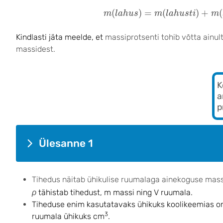
m
(
l
a
h
u
s
)
=
m
(
l
a
h
u
s
t
i
)
+
m
(
l
a
h
(
)
=
(
)
+
(
m
l
a
h
u
s
m
l
a
h
u
s
t
i
m
Kindlasti jäta meelde, et
massiprotsenti tohib võtta ainu
massidest.
K
a
p
Ülesanne 1
Tihedus näitab ühikulise ruumalaga ainekoguse mass
ρ
tähistab tihedust, m massi ning V ruumala.
Tiheduse enim kasutatavaks ühikuks koolikeemias o
3
ruumala ühikuks cm
.