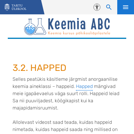
Liigu edasi põhisisu juurde
Juurdepääsetavus
3.2. HAPPED
Selles peatükis käsitleme järgmist anorgaanilise
keemia aineklassi – happeid.
Happed
mängivad
meie igapäevaelus väga suurt rolli. Happeid leiad
Sa nii puuviljadest, köögikapist kui ka
majapidamisruumist.
Allolevast videost saad teada, kuidas happeid
nimetada, kuidas happeid saada ning millised on