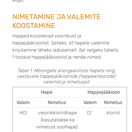
NIMETAMINE JA VALEMITE
KOOSTAMINE
Happed koosnevad vesinikust ja
happejääkioonist. Selleks, et hapete valemite
kirjutamine läheks ladusamalt, õpi selgeks tabelis
1 toodud happejääkioonid ja nende nimed.
Tabel 1. Mõningate anorgaaniliste hapete ning
vastavate happejääkioonide (happeanioonide)
valemid ja nimetused
Hape
Happejääkioon
Valem
Nimetus
Valem
Nimetus
–
HCl
vesinikkloriidhape
Cl
kloriid
(kasutatakse ka
nimetust soolhape)