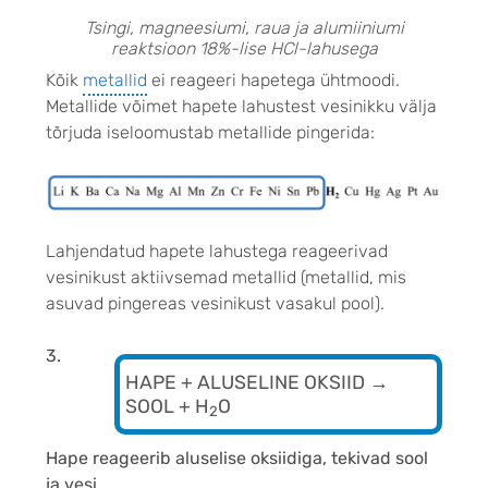
Tsingi, magneesiumi, raua ja alumiiniumi
reaktsioon 18%-lise HCl-lahusega
Kõik
metallid
ei reageeri hapetega ühtmoodi.
Metallide võimet hapete lahustest vesinikku välja
tõrjuda iseloomustab metallide pingerida:
Lahjendatud hapete lahustega reageerivad
vesinikust aktiivsemad metallid (metallid, mis
asuvad pingereas vesinikust vasakul pool).
3.
HAPE + ALUSELINE OKSIID →
SOOL + H
O
2
Hape reageerib aluselise oksiidiga, tekivad sool
ja vesi.