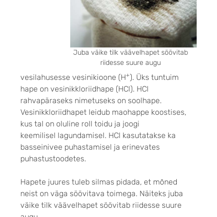
Juba väike tilk väävelhapet söövitab
riidesse suure augu
+
vesilahusesse vesinikioone (H
). Üks tuntuim
hape on vesinikkloriidhape (HCl). HCl
rahvapäraseks nimetuseks on soolhape.
Vesinikkloriidhapet leidub maohappe koostises,
kus tal on oluline roll toidu ja joogi
keemilisel lagundamisel. HCl kasutatakse ka
basseinivee puhastamisel ja erinevates
puhastustoodetes.
Hapete juures tuleb silmas pidada, et mõned
neist on väga söövitava toimega. Näiteks juba
väike tilk väävelhapet söövitab riidesse suure
augu.