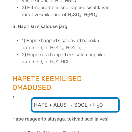
vesinikiooni, nt HCl, HNO
.
3
2) Mitmeprootonilised happed sisaldavad
mitut vesinikiooni, nt H
SO
, H
PO
.
2
4
3
4
3. Hapniku sisalduse järgi
1) Hapnikhapped sisaldavad hapniku
aatomeid, nt H
SO
, H
SiO
.
2
4
2
3
2) Hapnikuta happed ei sisalda hapniku
aatomeid, nt H
S, HCl.
2
HAPETE KEEMILISED
OMADUSED
1.
HAPE + ALUS → SOOL + H
O
2
Hape reageerib alusega, tekivad sool ja vesi.