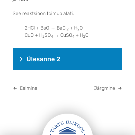
See reaktsioon toimub alati.
2HCl + BaO → BaCl
+ H
O
2
2
CuO + H
SO
→ CuSO
+ H
O
2
4
4
2
Ülesanne 2
Eelmine
Järgmine