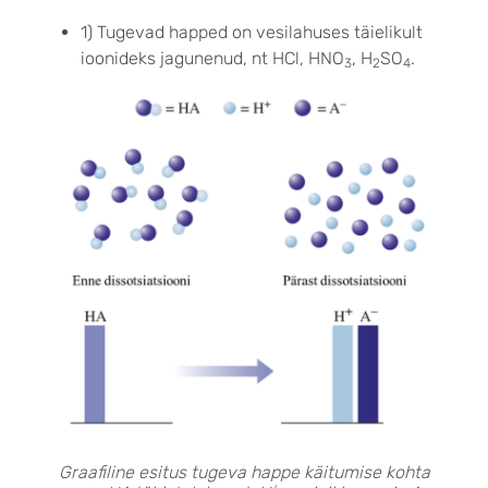
1) Tugevad happed on vesilahuses täielikult
ioonideks jagunenud, nt HCl, HNO
, H
SO
.
3
2
4
Graafiline esitus tugeva happe käitumise kohta