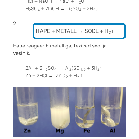
HCl + NaOH → NaCl + H
O
2
H
SO
+ 2LiOH → Li
SO
+ 2H
O
2
4
2
4
2
2.
HAPE + METALL → SOOL + H
↑
2
Hape reageerib metalliga, tekivad sool ja
vesinik.
2Al + 3H
SO
→ Al
(SO
)
+ 3H
↑
2
4
2
4
3
2
Zn + 2HCl → ZnCl
+ H
↑
2
2