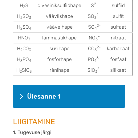
2-
H
S
divesiniksulfiidhape
S
sulfiid
2
2-
H
SO
väävlishape
SO
sulfit
2
3
3
2-
H
SO
väävelhape
SO
sulfaat
2
4
4
–
HNO
lämmastikhape
NO
nitraat
3
3
2-
H
CO
süsihape
CO
karbonaat
2
3
3
3-
H
PO
fosforhape
PO
fosfaat
3
4
4
2-
H
SiO
ränihape
SiO
silikaat
2
3
3
Ülesanne 1
LIIGITAMINE
1. Tugevuse järgi