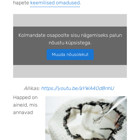
hapete
keemilised omadused
.
Kolmandate osapoolte sisu nägemiseks palun
nõustu küpsistega.
Muuda nõusolekut
Allikas:
https://youtu.be/aYWA4Od8nhU
Happed on
aineid, mis
annavad