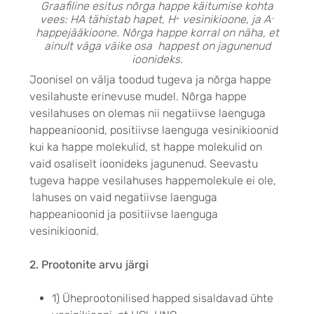
Graafiline esitus nõrga happe käitumise kohta
vees: HA tähistab hapet, H
vesinikioone, ja A
+
–
happejääkioone. Nõrga happe korral on näha, et
ainult väga väike osa happest on jagunenud
ioonideks.
Joonisel on välja toodud tugeva ja nõrga happe
vesilahuste erinevuse mudel. Nõrga happe
vesilahuses on olemas nii negatiivse laenguga
happeanioonid, positiivse laenguga vesinikioonid
kui ka happe molekulid, st happe molekulid on
vaid osaliselt ioonideks jagunenud. Seevastu
tugeva happe vesilahuses happemolekule ei ole,
lahuses on vaid negatiivse laenguga
happeanioonid ja positiivse laenguga
vesinikioonid.
2. Prootonite arvu järgi
1) Üheprootonilised happed sisaldavad ühte