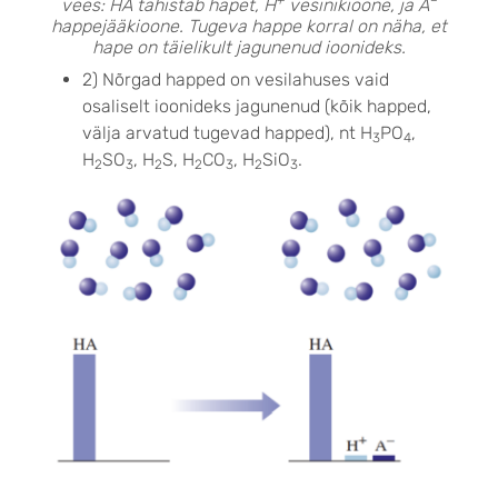
+
–
vees: HA tähistab hapet, H
vesinikioone, ja A
happejääkioone. Tugeva happe korral on näha, et
hape on täielikult jagunenud ioonideks.
2) Nõrgad happed on vesilahuses vaid
osaliselt ioonideks jagunenud (kõik happed,
välja arvatud tugevad happed), nt H
PO
,
3
4
H
SO
, H
S, H
CO
, H
SiO
.
2
3
2
2
3
2
3