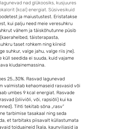
lagunevad nad glükoosiks, kusjuures
alorit (kcal) energiat. Süsivesikuid
toodetest ja maiustustest. Eristatakse
lest, kui palju need meie veresuhkru
uhkrut vähem ja täiskõhutunne püsib
(kaerahelbed, täisterapasta,
suhkru taset rohkem ning kiireid
 suhkur, valge jahu, valge riis jne).
e küll seedida ei suuda, kuid vajame
gava kiudainemassina.
bes 25…30%. Rasvad lagunevad
ism valmistab kehaomaseid rasvasid või
aab umbes 9 kcal energiat. Rasvade
vad (oliiviõli, või, rapsiõli) kui ka
ned). Tihti tekitab sõna „rasv“
ine tarbimise tasakaal ning seda
da, et tarbitaks piisavalt küllastumata
id toiduaineid (kala, kaunviljasid ja