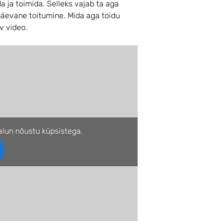
 ja toimida. Selleks vajab ta aga
apäevane toitumine. Mida aga toidu
ev video.
lun nõustu küpsistega.