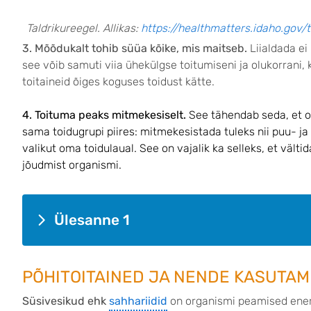
Taldrikureegel. Allikas:
https://healthmatters.idaho.gov/
3. Mõõdukalt tohib süüa kõike, mis maitseb.
Liialdada ei
see võib samuti viia ühekülgse toitumiseni ja olukorrani, 
toitaineid õiges koguses toidust kätte.
4. Toituma peaks mitmekesiselt.
See tähendab seda, et 
sama toidugrupi piires: mitmekesistada tuleks nii puu- ja
valikut oma toidulaual. See on vajalik ka selleks, et vält
jõudmist organismi.
Ülesanne 1
PÕHITOITAINED JA NENDE KASUTAM
Süsivesikud ehk
sahhariidid
on organismi peamised energ