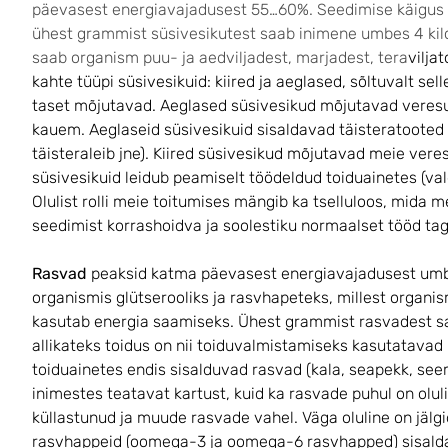
päevasest energiavajadusest 55…60%. Seedimise käigus 
ühest grammist süsivesikutest saab inimene umbes 4 kilok
saab organism puu- ja aedviljadest, marjadest, tera
vilja
kahte tüüpi süsivesikuid: kiired ja aeglased, sõltuvalt sel
taset mõjutavad. Aeglased süsivesikud mõjutavad veres
kauem. Aeglaseid süsivesikuid sisaldavad täisteratooted 
täisteraleib jne). Kiired süsivesikud mõjutavad meie vere
süsivesikuid leidub peamiselt töödeldud toiduainetes (valge
Olulist rolli meie toitumises mängib ka tselluloos, mida m
seedimist korrashoidva ja soolestiku normaalset tööd ta
Rasvad
peaksid katma päevasest energiavajadusest um
organismis glütserooliks ja rasvhapeteks, millest organ
kasutab energia saamiseks. Ühest grammist rasvadest s
allikateks toidus on nii toiduvalmistamiseks kasutatavad ras
toiduainetes endis sisalduvad rasvad (kala, seapekk, seem
inimestes teatavat kartust, kuid ka rasvade puhul on olul
küllastunud ja muude rasvade vahel. Väga oluline on jälgi
rasvhappeid (oomega-3 ja oomega-6 rasvhapped) sisaldava