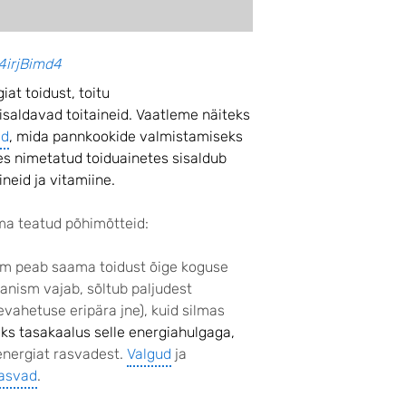
4irjBimd4
at toidust, toitu
sisaldavad
toitaineid. Vaatleme näiteks
ed
, mida pannkookide valmistamiseks
des nimetatud toiduainetes sisaldub
neid ja vitamiine.
ima teatud põhimõtteid:
sm peab saama toidust õige koguse
rganism vajab, sõltub paljudest
nevahetuse eripära jne), kuid silmas
eks tasakaalus selle energiahulgaga,
nergiat rasvadest.
Valgud
ja
asvad
.