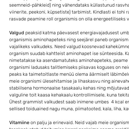
seemneid-pähkleid) ning vähendataks küllastunud rasvha
viinerite, peekoni, küpsetiste) tarbimist. Kindlasti ei toh
rasvade peamine roll organismis on olla energeetiliseks 
Valgud
peaksid katma päevasest energiavajadusest umb
organismis aminohapeteks ning seejärel paneb organis
vajalikeks valkudeks. Need valgud koosnevad kahekümne
organism suudab kahtteist aminohapet ise sünteesida. K
nimetatakse ka asendamatuteks aminohapeteks, peame ag
organismi ladusaks talitlemiseks piisavas koguses on nei
peaks ka taimetoitlaste menüü olema äärmiselt läbimõeld
meie organismi ülesehitamise ja lihaskasvu ning ainevah
stabiilsena hormonaalse tasakaalu kehas ning mõjutavad o
valguline toit kaasa kehakaalu kontrollimisele, kuna teki
Ühest grammist valkudest saab inimene umbes 4 kcal ene
sellised toiduained nagu muna, piimatooted, kala, liha, kau
Vitamiine
on palju ja erinevaid. Neid vajab meie organis