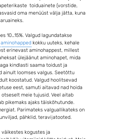
peterikaste toiduainete (vorstide,
i rasvasid oma menüüst välja jätta, kuna
varuaineks.
es 10…15%. Valgud lagundatakse
m
aminohapped
kokku uuteks, kehale
st erinevast aminohappest, millest
aheksat ülejäänut aminohapet, mida
a kindlasti saama toidust ja
d ainult loomses valgus. Seetõttu
ult koostatud. Valgud hoolitsevad
etuse eest, samuti aitavad nad hoida
tseselt meie tujusid. Veel aitab
tab pikemaks ajaks täiskõhutunde.
rgiat. Parimateks valguallikateks on
nviljad, pähklid, teravi
j
atooted.
m väikestes kogustes ja