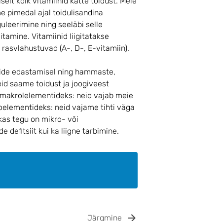
elt kõik vitamiinid kätte toidust. Meie
 pimedal ajal toidulisandina
uleerimine ning seeläbi selle
tamine. Vitamiinid liigitatakse
 rasvlahustuvad (A-, D-, E-vitamiin).
side edastamisel ning hammaste,
id saame toidust ja joogiveest
e makrolelementideks: neid vajab meie
roelementideks: neid vajame tihti väga
 kas tegu on mikro- või
 defitsiit kui ka liigne tarbimine.
Järgmine