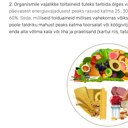
2. Organismile vajalikke toitaineid tuleks tarbida õiges 
päevasest energiavajadusest peaks rasvad katma 25…30%
60%. Seda, mill
iseid toiduaineid millises vahekorras võik
poole taldriku mahust peaks katma toorsalat või köögivil
enda alla võtma kala või liha ja praelisand (kartul riis, ta