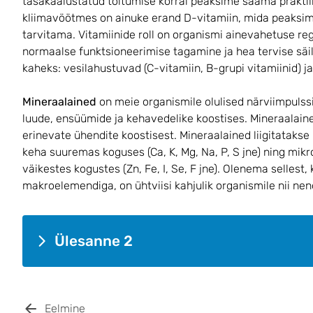
tasakaalustatud toitumise korral peaksime saama praktilis
kliimavöötmes on ainuke erand D-vitamiin, mida peaksime
tarvitama. Vitamiinide roll on organismi ainevahetuse reg
normaalse funktsioneerimise tagamine ja hea tervise säili
kaheks: vesilahustuvad (C-vitamiin, B-grupi vitamiinid) ja
Mineraalained
on meie organismile olulised närviimpuls
luude, ensüümide ja kehavedelike koostises. Mineraalaine
erinevate ühendite koostisest. Mineraalained liigitataks
keha suuremas koguses (Ca, K, Mg, Na, P, S jne) ning mik
väikestes kogustes (Zn, Fe, I, Se, F jne). Olenema sellest,
makroelemendiga, on ühtviisi kahjulik organismile nii nende
Ülesanne 2
Eelmine