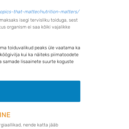
topics-that-matter/nutrition-matters/
 maksaks isegi tervisliku toiduga, sest
kus organism ei saa kõiki vajalikke
oma toiduvalikud peaks üle vaatama ka
 köögivilja kui ka näiteks piimatoodete
ida samade lisaainete suurte koguste
INE
iaallikad, nende katta jääb