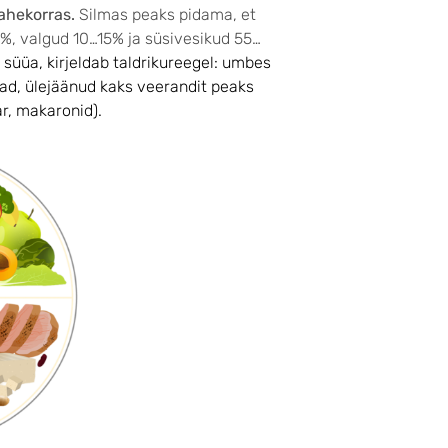
vahekorras.
Silmas peaks pidama, et
, valgud 10…15% ja süsivesikud 55…
s süüa, kirjeldab taldrikureegel: umbes
jad, ülejäänud kaks veerandit peaks
tar, makaronid).