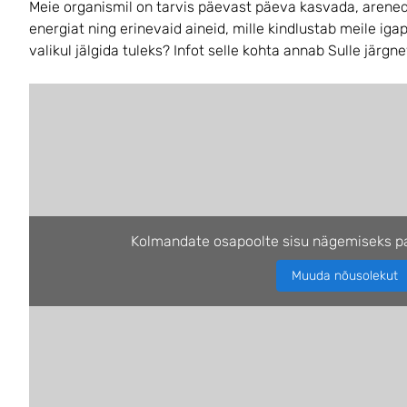
Meie organismil on tarvis päevast päeva kasvada, areneda
energiat ning erinevaid aineid, mille kindlustab meile ig
valikul jälgida tuleks? Infot selle kohta annab Sulle järgn
Kolmandate osapoolte sisu nägemiseks pa
Muuda nõusolekut