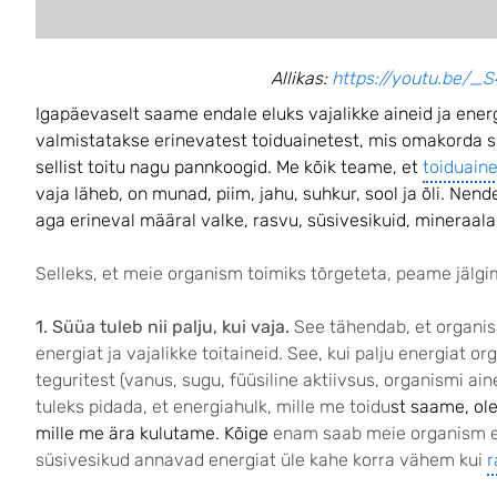
Allikas:
https://youtu.be/_S
Igapäevaselt saame endale eluks vajalikke aineid ja energi
valmistatakse erinevatest
toiduainetest, mis omakorda 
sellist toitu nagu pannkoogid. Me kõik teame, et
toiduain
vaja läheb, on munad, piim, jahu, suhkur, sool ja õli. Nen
aga erineval määral valke, rasvu, süsivesikuid, mineraalai
Selleks, et meie organism toimiks tõrgeteta, peame jälg
1. Süüa tuleb nii palju, kui vaja.
See tähendab, et organi
energiat ja vajalikke toitaineid. See, kui palju energiat o
teguritest (vanus, sugu, füüsiline aktiivsus, organismi ai
tuleks pidada, et energiahulk, mille me toidu
st saame, ol
mille me ära kulutame. Kõige
enam saab meie organism e
süsivesikud annavad energiat üle kahe korra vähem kui
r