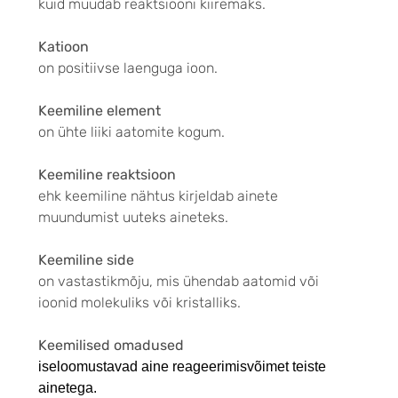
kuid muudab reaktsiooni kiiremaks.
Katioon
on positiivse laenguga ioon.
Keemiline element
on ühte liiki aatomite kogum.
Keemiline reaktsioon
ehk keemiline nähtus kirjeldab ainete
muundumist uuteks aineteks.
Keemiline side
on vastastikmõju, mis ühendab aatomid või
ioonid molekuliks või kristalliks.
Keemilised omadused
iseloomustavad aine reageerimisvõimet teiste
ainetega.