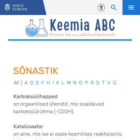
Liigu edasi põhisisu juurde
Juurdepääsetavus
SÕNASTIK
All
|
A
D
E
F
H
I
K
L
M
N
O
P
R
S
T
V
Ü
Karboksüülhapped
on orgaanilised ühendid, mis sisaldavad
karboksüülrühma (-COOH).
Katalüsaator
on aine, mis ise ei osale keemilises reaktsioonis,