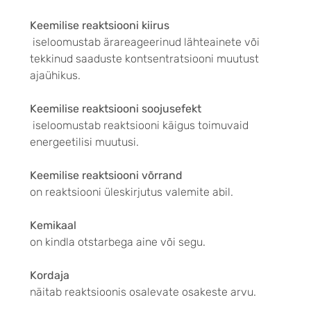
Keemilise reaktsiooni kiirus
iseloomustab ärareageerinud lähteainete või
tekkinud saaduste kontsentratsiooni muutust
ajaühikus.
Keemilise reaktsiooni soojusefekt
iseloomustab reaktsiooni käigus toimuvaid
energeetilisi muutusi.
Keemilise reaktsiooni võrrand
on reaktsiooni üleskirjutus valemite abil.
Kemikaal
on kindla otstarbega aine või segu.
Kordaja
näitab reaktsioonis osalevate osakeste arvu.