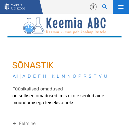
Liigu edasi põhisisu juurde
Juurdepääsetavus
SÕNASTIK
All
|
A
D
E
F
H
I
K
L
M
N
O
P
R
S
T
V
Ü
Füüsikalised omadused
on sellised omadused, mis ei ole seotud aine
muundumisega teiseks aineks.
Eelmine