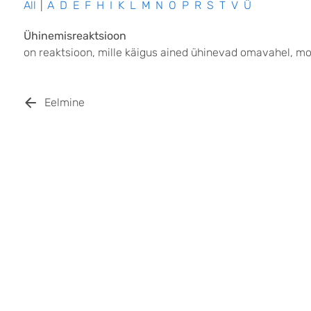
All
|
A
D
E
F
H
I
K
L
M
N
O
P
R
S
T
V
Ü
Ühinemisreaktsioon
on reaktsioon, mille käigus ained ühinevad omavahel, m
Eelmine