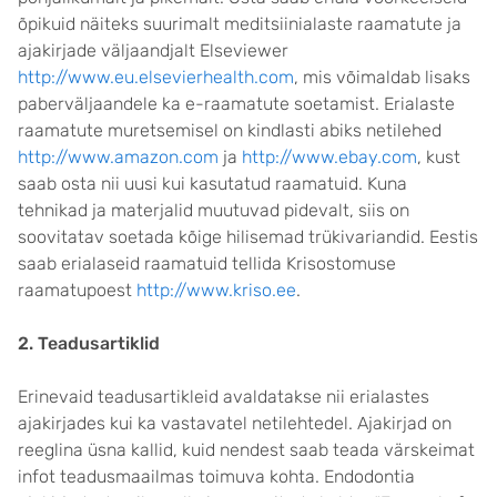
õpikuid näiteks suurimalt meditsiinialaste raamatute ja
ajakirjade väljaandjalt Elseviewer
http://www.eu.elsevierhealth.com
, mis võimaldab lisaks
paberväljaandele ka e-raamatute soetamist. Erialaste
raamatute muretsemisel on kindlasti abiks netilehed
http://www.amazon.com
ja
http://www.ebay.com
, kust
saab osta nii uusi kui kasutatud raamatuid. Kuna
tehnikad ja materjalid muutuvad pidevalt, siis on
soovitatav soetada kõige hilisemad trükivariandid. Eestis
saab erialaseid raamatuid tellida Krisostomuse
raamatupoest
http://www.kriso.ee
.
2. Teadusartiklid
Erinevaid teadusartikleid avaldatakse nii erialastes
ajakirjades kui ka vastavatel netilehtedel. Ajakirjad on
reeglina üsna kallid, kuid nendest saab teada värskeimat
infot teadusmaailmas toimuva kohta. Endodontia