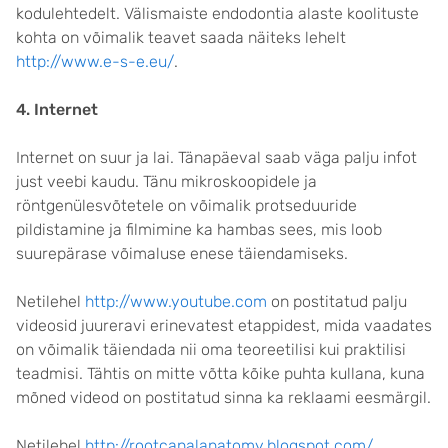
kodulehtedelt. Välismaiste endodontia alaste koolituste
kohta on võimalik teavet saada näiteks lehelt
http://www.e-s-e.eu/
.
4. Internet
Internet on suur ja lai. Tänapäeval saab väga palju infot
just veebi kaudu. Tänu mikroskoopidele ja
röntgenülesvõtetele on võimalik protseduuride
pildistamine ja filmimine ka hambas sees, mis loob
suurepärase võimaluse enese täiendamiseks.
Netilehel
http://www.youtube.com
on postitatud palju
videosid juureravi erinevatest etappidest, mida vaadates
on võimalik täiendada nii oma teoreetilisi kui praktilisi
teadmisi. Tähtis on mitte võtta kõike puhta kullana, kuna
mõned videod on postitatud sinna ka reklaami eesmärgil.
Netilehel
http://rootcanalanatomy.blogspot.com/