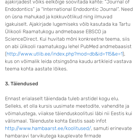
ajakirjadest võiks eelkõige soovitada kahte: “Journal of
Endodontics” ja “International Endodontic Journal”. Need
on üsna mahukad ja kokkuvõtlikud ning ilmuvad
igakuiselt. Ajakirjade lugemiseks võib kasutada ka Tartu
Ülikooli Raamatukogu andmebaase EBSCO ja
ScienceDirect. Kui huvitab mõni konkreetne teema, siis
on abi ülikooli raamatukogu lehel PubMed andmebaasist
(
http://www.utlib.ee/index.php?mod=db&id=115&e=1
),
kus on võimalik leida otsingsõna kaudu artikleid vastava
teema kohta aastate lõikes.
3. Täiendused
Ennast erialaselt täiendada tuleb arstidel kogu elu.
Selleks, et olla kursis uusimate meetodite, vahendite ja
võimalustega, viiakse täienduskoolitusi läbi nii Eestis kui
välismaal. Täienduste kohta Eestis saab infot
http://www.hambaarst.ee/koolitused/
, samuti erinevate
hambaravi tarvikutega kauplevate firmade