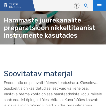
Liigu edasi põhisisu juurde
Juurdepääsetavus
Hammaste juurekanalite
preparatsioon nikkeltitaanist
instrumente kasutades
Soovitatav materjal
Endodontia on pidevalt täienev teadusharu. Käesolevas
õpiobjektis on käsitletud sellest vaid väikene osa.
Vastava teema kohta on see baasteadmiste kogu, millele
saab edasisi õpinguid üles ehitada. Kuna ‘süües kasvab
isu’, siis siin on mõned vihjed, kuidas oma silmaringi