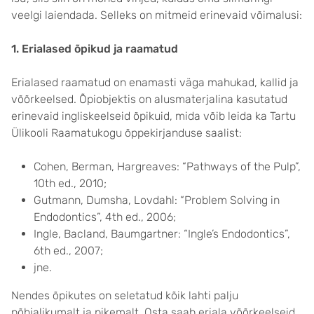
veelgi laiendada. Selleks on mitmeid erinevaid võimalusi:
1. Erialased õpikud ja raamatud
Erialased raamatud on enamasti väga mahukad, kallid ja
võõrkeelsed. Õpiobjektis on alusmaterjalina kasutatud
erinevaid ingliskeelseid õpikuid, mida võib leida ka Tartu
Ülikooli Raamatukogu õppekirjanduse saalist:
Cohen, Berman, Hargreaves: “Pathways of the Pulp”,
10th ed., 2010;
Gutmann, Dumsha, Lovdahl: “Problem Solving in
Endodontics”, 4th ed., 2006;
Ingle, Bacland, Baumgartner: “Ingle’s Endodontics”,
6th ed., 2007;
jne.
Nendes õpikutes on seletatud kõik lahti palju
põhjalikumalt ja pikemalt. Osta saab eriala võõrkeelseid