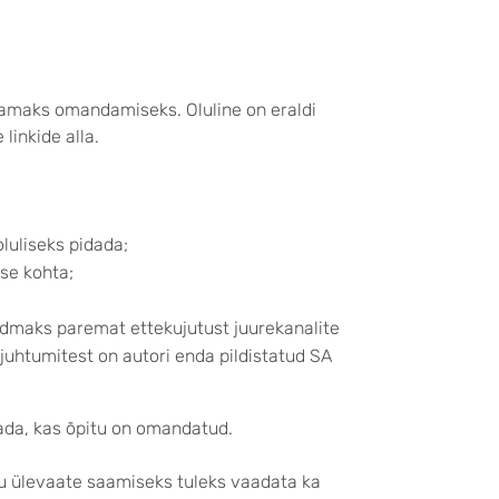
samaks omandamiseks. Oluline on eraldi
linkide alla.
oluliseks pidada;
se kohta;
dmaks paremat ettekujutust juurekanalite
ijuhtumitest on autori enda pildistatud SA
saada, kas õpitu on omandatud.
ku ülevaate saamiseks tuleks vaadata ka