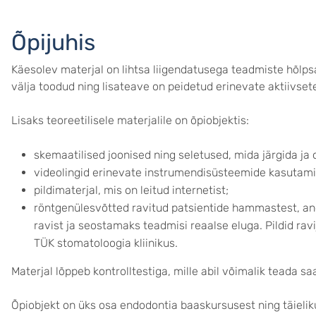
Õpijuhis
Käesolev materjal on lihtsa liigendatusega teadmiste hõlp
välja toodud ning lisateave on peidetud erinevate aktiivsete 
Lisaks teoreetilisele materjalile on õpiobjektis:
skemaatilised joonised ning seletused, mida järgida ja 
videolingid erinevate instrumendisüsteemide kasutami
pildimaterjal, mis on leitud internetist;
röntgenülesvõtted ravitud patsientide hammastest, an
ravist ja seostamaks teadmisi reaalse eluga. Pildid rav
TÜK stomatoloogia kliinikus.
Materjal lõppeb kontrolltestiga, mille abil võimalik teada 
Õpiobjekt on üks osa endodontia baaskursusest ning täieli