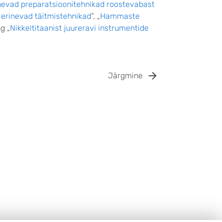
nevad preparatsioonitehnikad roostevabast
erinevad täitmistehnikad
”, „
Hammaste
ng „
Nikkeltitaanist juureravi instrumentide
Järgmine