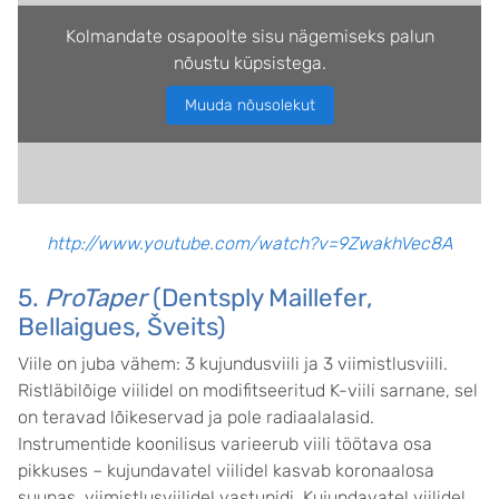
Kolmandate osapoolte sisu nägemiseks palun
nõustu küpsistega.
Muuda nõusolekut
http://www.youtube.com/watch?v=9ZwakhVec8A
5.
ProTaper
(Dentsply Maillefer,
Bellaigues, Šveits)
Viile on juba vähem: 3 kujundusviili ja 3 viimistlusviili.
Ristläbilõige viilidel on modifitseeritud K-viili sarnane, sel
on teravad lõikeservad ja pole radiaalalasid.
Instrumentide koonilisus varieerub viili töötava osa
pikkuses – kujundavatel viilidel kasvab koronaalosa
suunas, viimistlusviilidel vastupidi. Kujundavatel viilidel