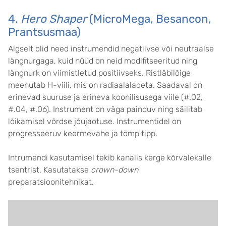
4.
Hero Shaper
(MicroMega, Besancon,
Prantsusmaa)
Algselt olid need instrumendid negatiivse või neutraalse
längnurgaga, kuid nüüd on neid modifitseeritud ning
längnurk on viimistletud positiivseks. Ristläbilõige
meenutab H-viili, mis on radiaalaladeta. Saadaval on
erinevad suuruse ja erineva koonilisusega viile (#.02,
#.04, #.06). Instrument on väga painduv ning säilitab
lõikamisel võrdse jõujaotuse. Instrumentidel on
progresseeruv keermevahe ja tömp tipp.
Intrumendi kasutamisel tekib kanalis kerge kõrvalekalle
tsentrist. Kasutatakse
crown-down
preparatsioonitehnikat.