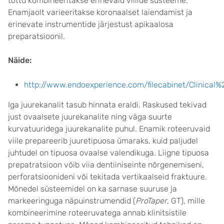
tõttu kombineeritakse erinevaid viilide süsteeme.
Enamjaolt varieeritakse koronaalset laiendamist ja
erinevate instrumentide järjestust apikaalosa
preparatsioonil.
Näide:
http://www.endoexperience.com/filecabinet/Clinica
Iga juurekanalit tasub hinnata eraldi. Raskused tekivad
just ovaalsete juurekanalite ning väga suurte
kurvatuuridega juurekanalite puhul. Enamik roteeruvaid
viile prepareerib juuretipuosa ümaraks, kuid paljudel
juhtudel on tipuosa ovaalse valendikuga. Liigne tipuosa
prepatratsioon võib viia dentiiniseinte nõrgenemiseni,
perforatsioonideni või tekitada vertikaalseid fraktuure.
Mõnedel süsteemidel on ka sarnase suuruse ja
markeeringuga näpuinstrumendid (
ProTaper
, GT), mille
kombineerimine roteeruvatega annab klinitsistile