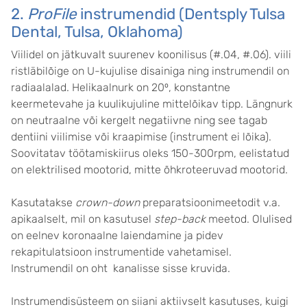
2.
ProFile
instrumendid (Dentsply Tulsa
Dental, Tulsa, Oklahoma)
Viilidel on jätkuvalt suurenev koonilisus (#.04, #.06). viili
ristläbilõige on U-kujulise disainiga ning instrumendil on
radiaalalad. Helikaalnurk on 20⁰, konstantne
keermetevahe ja kuulikujuline mittelõikav tipp. Längnurk
on neutraalne või kergelt negatiivne ning see tagab
dentiini viilimise või kraapimise (instrument ei lõika).
Soovitatav töötamiskiirus oleks 150-300rpm, eelistatud
on elektrilised mootorid, mitte õhkroteeruvad mootorid.
Kasutatakse
crown-down
preparatsioonimeetodit v.a.
apikaalselt, mil on kasutusel
step-back
meetod. Olulised
on eelnev koronaalne laiendamine ja pidev
rekapitulatsioon instrumentide vahetamisel.
Instrumendil on oht kanalisse sisse kruvida.
Instrumendisüsteem on siiani aktiivselt kasutuses, kuigi