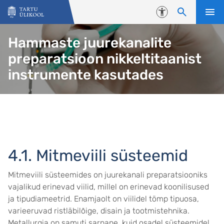
Liigu edasi põhisisu juurde
Juurdepääsetavus
Hammaste juurekanalite
preparatsioon nikkeltitaanist
instrumente kasutades
4.1. Mitmeviili süsteemid
Mitmeviili süsteemides on juurekanali preparatsiooniks
vajalikud erinevad viilid, millel on erinevad koonilisused
ja tipudiameetrid. Enamjaolt on viilidel tömp tipuosa,
varieeruvad ristläbilõige, disain ja tootmistehnika.
Metallurgia on samuti sarnane, kuid osadel süsteemidel