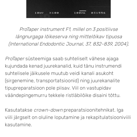
ProTaper instrument F1, millel on 3 positiivse
längnurgaga lõikeserva ning mittelõikav tipuosa
(International Endodontic Journal, 37, 832-839, 2004).
ProTaper
süsteemiga saab suhteliselt vähese ajaga
kujundada kenad juurekanalid, kuid tänu instrumendi
suhtelisele jäikusele muutub veidi kanali asukoht
(sirgenemine, transportatsioonid) ning juurekanalite
tipupreparatsioon pole piisav. Viil on vastupidav
väändepingemurru tekkele ristläbilõike disaini tõttu.
Kasutatakse
crown-down
preparatsioonitehnikat. Iga
viili järgselt on oluline loputamine ja rekapitulatsiooniviili
kasutamine.