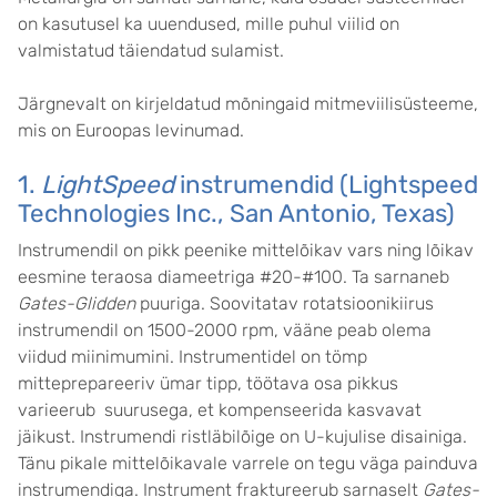
on kasutusel ka uuendused, mille puhul viilid on
valmistatud täiendatud sulamist.
Järgnevalt on kirjeldatud mõningaid mitmeviilisüsteeme,
mis on Euroopas levinumad.
1.
LightSpeed
instrumendid (Lightspeed
Technologies Inc., San Antonio, Texas)
Instrumendil on pikk peenike mittelõikav vars ning lõikav
eesmine teraosa diameetriga #20-#100. Ta sarnaneb
Gates-Glidden
puuriga. Soovitatav rotatsioonikiirus
instrumendil on 1500-2000 rpm, vääne peab olema
viidud miinimumini. Instrumentidel on tömp
mitteprepareeriv ümar tipp, töötava osa pikkus
varieerub suurusega, et kompenseerida kasvavat
jäikust. Instrumendi ristläbilõige on U-kujulise disainiga.
Tänu pikale mittelõikavale varrele on tegu väga painduva
instrumendiga. Instrument fraktureerub sarnaselt
Gates-