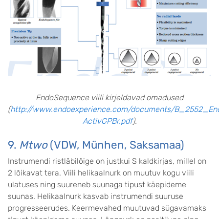
EndoSequence viili kirjeldavad omadused
(
http://www.endoexperience.com/documents/B_2552_En
ActivGPBr.pdf
).
9.
Mtwo
(VDW, Münhen, Saksamaa)
Instrumendi ristläbilõige on justkui S kaldkirjas, millel on
2 lõikavat tera. Viili helikaalnurk on muutuv kogu viili
ulatuses ning suureneb suunaga tipust käepideme
suunas. Helikaalnurk kasvab instrumendi suuruse
progresseerudes. Keermevahed muutuvad sügavamaks