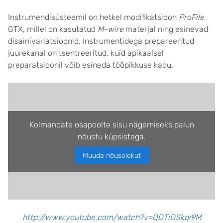
Instrumendisüsteemil on hetkel modifikatsioon
ProFile
GTX, millel on kasutatud
M-wire
materjal ning esinevad
disainivariatsioonid. Instrumentidega prepareeritud
juurekanal on tsentreeritud, kuid apikaalsel
preparatsioonil võib esineda tööpikkuse kadu.
Kolmandate osapoolte sisu nägemiseks palun
nõustu küpsistega.
Muuda nõusolekut
http://www.youtube.com/watch?v=QDTiDSkqi9M