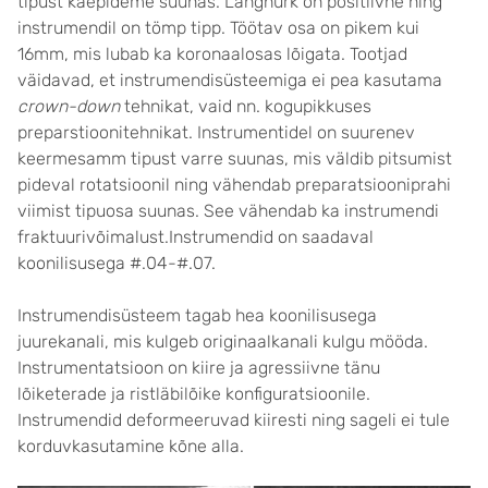
tipust käepideme suunas. Längnurk on positiivne ning
instrumendil on tömp tipp. Töötav osa on pikem kui
16mm, mis lubab ka koronaalosas lõigata. Tootjad
väidavad, et instrumendisüsteemiga ei pea kasutama
crown-down
tehnikat, vaid nn. kogupikkuses
preparstioonitehnikat. Instrumentidel on suurenev
keermesamm tipust varre suunas, mis väldib pitsumist
pideval rotatsioonil ning vähendab preparatsiooniprahi
viimist tipuosa suunas. See vähendab ka instrumendi
fraktuurivõimalust.Instrumendid on saadaval
koonilisusega #.04-#.07.
Instrumendisüsteem tagab hea koonilisusega
juurekanali, mis kulgeb originaalkanali kulgu mööda.
Instrumentatsioon on kiire ja agressiivne tänu
lõiketerade ja ristläbilõike konfiguratsioonile.
Instrumendid deformeeruvad kiiresti ning sageli ei tule
korduvkasutamine kõne alla.