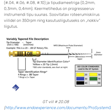
(#.04, #.06, #.08, #.10) ja tipudiameetriga (0,2mm,
0,3mm, 0,4mm). Keermetihedus on progresseeruv
instrumendi tipu suunas. Soovitatav roteerumiskiirus
viilidel on 350rpm ning kasutusliigutuseks on „nokkiv”
liigutus.
GT viil # 20.08
(
http://www.endoexperience.com/documents/ProSystemGT