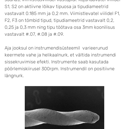
S1, S2 on aktiivne lõikav tipuosa ja tipudiameetrid
vastavalt 0.185 mm ja 0,2 mm. Viimistlevatel viilidel F1,
F2, F3 on tömbid tipud, tipudiameetrid vastavalt 0,2,
0,25 ja 0,3 mm ning tipu töötava osa 3mm koonilisus
vastavalt #.07, #.08 ja #.09.
Aja jooksul on instrumendisüsteemil varieerunud
keermete vahe ja helikaalnurk, et vältida instrumendi
sissekruvimise efekti. Instrumente saab kasutada
pöörlemiskiirusel 300rpm. Instrumendil on positiivne
längnurk.