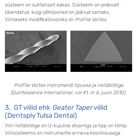
süsteem on suhteliselt eakas. Süsteemi on pidevalt
täiendatud, kuigi põhijooned on jäänud samaks.
Viimaseks modifikatsiooniks oli
ProFile Vortex
.
ProFile Vortex instrumendi tipuosa ja ristläbilõige
(Quintessence International, vol 41, nr 6, juuni 2010).
3. GT viilid ehk
Geater Taper
viilid
(Dentsply Tulsa Dental)
Viili ristläbilõige on U-kujulise disainiga ja tipp on tömp.
Viilisüsteemis on instrumente erineva koonilisusega