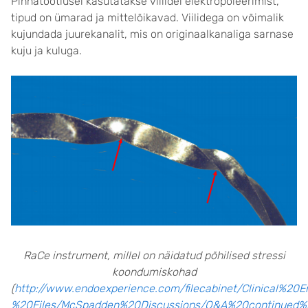
Pinnatöötlusel kasutatakse viilidel elektropoleerimist,
tipud on ümarad ja mittelõikavad. Viilidega on võimalik
kujundada juurekanalit, mis on originaalkanaliga sarnase
kuju ja kuluga.
RaCe instrument, millel on näidatud põhilised stressi
koondumiskohad
(
http://www.endoexperience.com/filecabinet/Clinical%20
%20Files/McSpadden%20Discussions/Q&A%20continued%