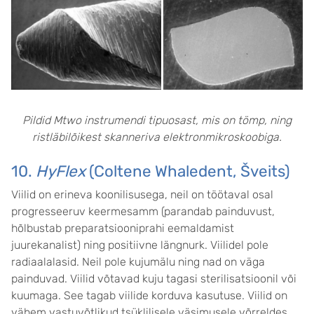
Pildid Mtwo instrumendi tipuosast, mis on tömp, ning
ristläbilõikest skanneriva elektronmikroskoobiga.
10.
HyFlex
(Coltene Whaledent, Šveits)
Viilid on erineva koonilisusega, neil on töötaval osal
progresseeruv keermesamm (parandab painduvust,
hõlbustab preparatsiooniprahi eemaldamist
juurekanalist) ning positiivne längnurk. Viilidel pole
radiaalalasid. Neil pole kujumälu ning nad on väga
painduvad. Viilid võtavad kuju tagasi sterilisatsioonil või
kuumaga. See tagab viilide korduva kasutuse. Viilid on
vähem vastuvõtlikud tsüklilisele väsimusele võrreldes