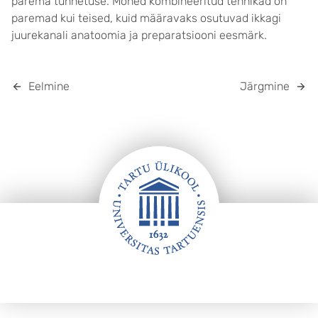
parema tunnetuse. Mõned kombineeritud tehnikad on
paremad kui teised, kuid määravaks osutuvad ikkagi
juurekanali anatoomia ja preparatsiooni eesmärk.
Eelmine
Järgmine
Jalus