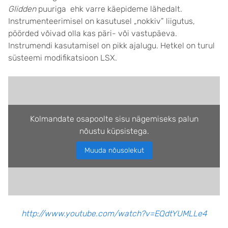
Glidden
puuriga ehk varre käepideme lähedalt.
Instrumenteerimisel on kasutusel „nokkiv” liigutus,
pöörded võivad olla kas päri- või vastupäeva.
Instrumendi kasutamisel on pikk ajalugu. Hetkel on turul
süsteemi modifikatsioon LSX.
Kolmandate osapoolte sisu nägemiseks palun
nõustu küpsistega.
Muuda nõusolekut
http://www.youtube.com/watch?v=EQdtYUMLLe4