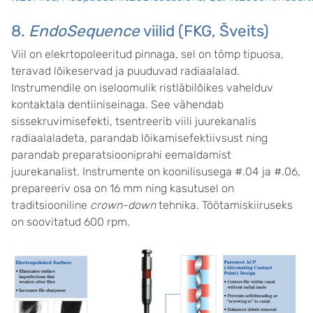
8.
EndoSequence
viilid (FKG, Šveits)
Viil on elekrtopoleeritud pinnaga, sel on tömp tipuosa,
teravad lõikeservad ja puuduvad radiaalalad.
Instrumendile on iseloomulik ristläbilõikes vahelduv
kontaktala dentiiniseinaga. See vähendab
sissekruvimisefekti, tsentreerib viili juurekanalis
radiaalaladeta, parandab lõikamisefektiivsust ning
parandab preparatsiooniprahi eemaldamist
juurekanalist. Instrumente on koonilisusega #.04 ja #.06,
prepareeriv osa on 16 mm ning kasutusel on
traditsiooniline
crown-down
tehnika. Töötamiskiiruseks
on soovitatud 600 rpm.