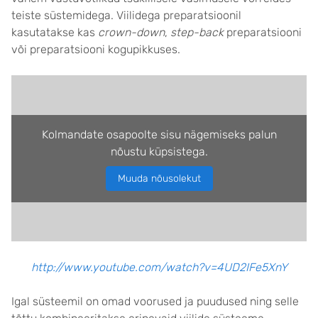
teiste süstemidega. Viilidega preparatsioonil
kasutatakse kas
crown-down
,
step-back
preparatsiooni
või preparatsiooni kogupikkuses.
Kolmandate osapoolte sisu nägemiseks palun
nõustu küpsistega.
Muuda nõusolekut
http://www.youtube.com/watch?v=4UD2IFe5XnY
Igal süsteemil on omad voorused ja puudused ning selle