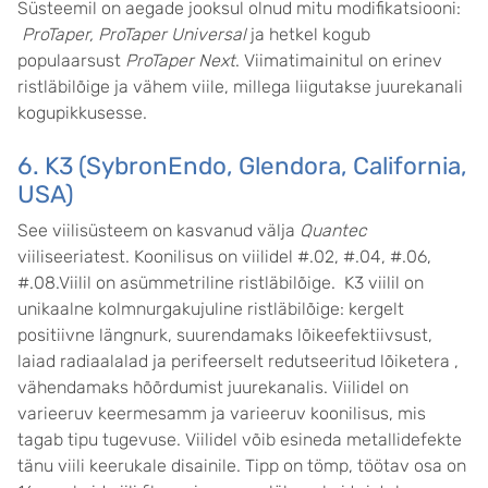
Süsteemil on aegade jooksul olnud mitu modifikatsiooni:
ProTaper, ProTaper Universal
ja hetkel kogub
populaarsust
ProTaper Next
. Viimatimainitul on erinev
ristläbilõige ja vähem viile, millega liigutakse juurekanali
kogupikkusesse.
6. K3 (SybronEndo, Glendora, California,
USA)
See viilisüsteem on kasvanud välja
Quantec
viiliseeriatest. Koonilisus on viilidel #.02, #.04, #.06,
#.08.Viilil on asümmetriline ristläbilõige. K3 viilil on
unikaalne kolmnurgakujuline ristläbilõige: kergelt
positiivne längnurk, suurendamaks lõikeefektiivsust,
laiad radiaalalad ja perifeerselt redutseeritud lõiketera ,
vähendamaks hõõrdumist juurekanalis. Viilidel on
varieeruv keermesamm ja varieeruv koonilisus, mis
tagab tipu tugevuse. Viilidel võib esineda metallidefekte
tänu viili keerukale disainile. Tipp on tömp, töötav osa on