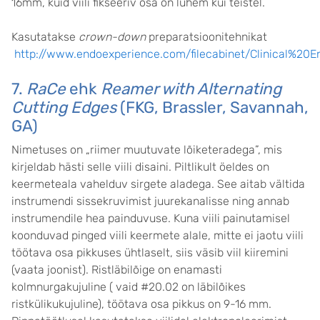
16mm, kuid viili fikseeriv osa on lühem kui teistel.
Kasutatakse
crown-down
preparatsioonitehnikat
http://www.endoexperience.com/filecabinet/Clinical%20
7.
RaCe
ehk
Reamer with Alternating
Cutting Edges
(FKG, Brassler, Savannah,
GA)
Nimetuses on „riimer muutuvate lõiketeradega”, mis
kirjeldab hästi selle viili disaini. Piltlikult öeldes on
keermeteala vahelduv sirgete aladega. See aitab vältida
instrumendi sissekruvimist juurekanalisse ning annab
instrumendile hea painduvuse. Kuna viili painutamisel
koonduvad pinged viili keermete alale, mitte ei jaotu viili
töötava osa pikkuses ühtlaselt, siis väsib viil kiiremini
(vaata joonist). Ristläbilõige on enamasti
kolmnurgakujuline ( vaid #20.02 on läbilõikes
ristkülikukujuline), töötava osa pikkus on 9-16 mm.