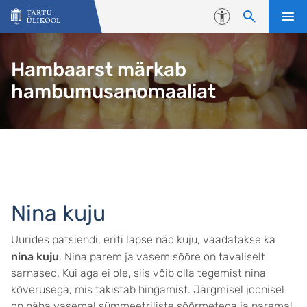
Liigu edasi põhisisu juurde
Juurdepääsetavus
Hambaarst märkab
hambumusanomaaliat
Nina kuju
Uurides patsiendi, eriti lapse näo kuju, vaadatakse ka
nina kuju
. Nina parem ja vasem sõõre on tavaliselt
sarnased. Kui aga ei ole, siis võib olla tegemist nina
kõverusega, mis takistab hingamist. Järgmisel joonisel
on näha vasemal sümmeetriliste sõõrmetega ja paremal