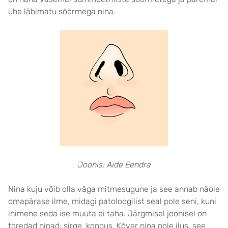
ühe läbimatu sõõrmega nina.
Joonis: Aide Eendra
Nina kuju võib olla väga mitmesugune ja see annab näole
omapärase ilme, midagi patoloogilist seal pole seni, kuni
inimene seda ise muuta ei taha. Järgmisel joonisel on
toredad ninad: sirge, kongus. Kõver nina pole ilus, see