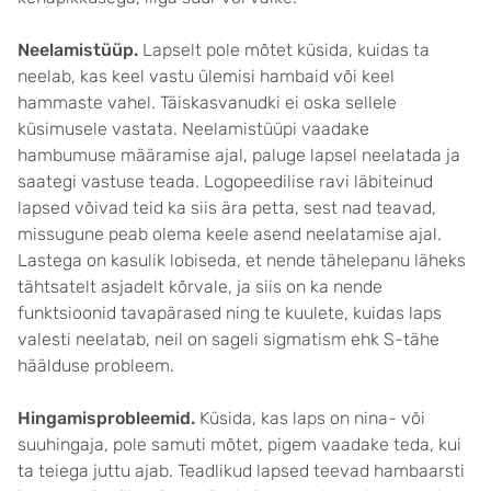
Neelamistüüp.
Lapselt pole mõtet küsida, kuidas ta
neelab, kas keel vastu ülemisi hambaid või keel
hammaste vahel. Täiskasvanudki ei oska sellele
küsimusele vastata. Neelamistüüpi vaadake
hambumuse määramise ajal, paluge lapsel neelatada ja
saategi vastuse teada. Logopeedilise ravi läbiteinud
lapsed võivad teid ka siis ära petta, sest nad teavad,
missugune peab olema keele asend neelatamise ajal.
Lastega on kasulik lobiseda, et nende tähelepanu läheks
tähtsatelt asjadelt kõrvale, ja siis on ka nende
funktsioonid tavapärased ning te kuulete, kuidas laps
valesti neelatab, neil on sageli sigmatism ehk S-tähe
häälduse probleem.
Hingamisprobleemid.
Küsida, kas laps on nina- või
suuhingaja, pole samuti mõtet, pigem vaadake teda, kui
ta teiega juttu ajab. Teadlikud lapsed teevad hambaarsti