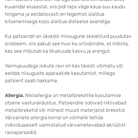
kuuendal eluaastal, siis pidi laps väga kaua suu kaudu
hingama ja eeldatavasti on tegemist ülalõua
kitsenemisega koos alalõua distaalse asendiga.
Kui patsiendil on ükskõik missugune skeletiluid puudutav
probleem, siis pakub see huvi ka ortodondile, et mõista,
kas see mõjutab ka lõualuude kasvu ja arengut.
Vaimupuudega isikute ravi on kas täiesti võimatu või
eeldab niisuguste aparaatide kasutamist, millega
patsient saab hakkama.
Allergia.
Nikliallergia on metallbreketite kasutamise
otsene vastunäidustus. Patsiendile sobivad niklivabad
metallbreketid või mõnest muust materjalist breketid.
Värvainete allergia korral on võimalik tellida
individuaalselt valmistatud värvainetevabad akrüülist
raviaparaadid.