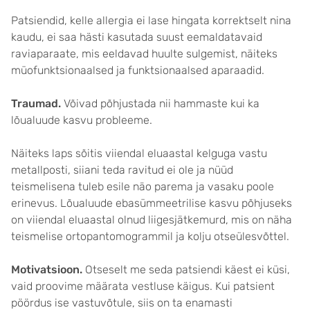
Patsiendid, kelle allergia ei lase hingata korrektselt nina
kaudu, ei saa hästi kasutada suust eemaldatavaid
raviaparaate, mis eeldavad huulte sulgemist, näiteks
müofunktsionaalsed ja funktsionaalsed aparaadid.
Traumad.
Võivad põhjustada nii hammaste kui ka
lõualuude kasvu probleeme.
Näiteks laps sõitis viiendal eluaastal kelguga vastu
metallposti, siiani teda ravitud ei ole ja nüüd
teismelisena tuleb esile näo parema ja vasaku poole
erinevus. Lõualuude ebasümmeetrilise kasvu põhjuseks
on viiendal eluaastal olnud liigesjätkemurd, mis on näha
teismelise ortopantomogrammil ja kolju otseülesvõttel.
Motivatsioon.
Otseselt me seda patsiendi käest ei küsi,
vaid proovime määrata vestluse käigus. Kui patsient
pöördus ise vastuvõtule, siis on ta enamasti