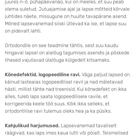
juures n-ö. pühapäevanäo, kui on meeles, et suu peab
olema suletud. Jutuajamise ajal ja lapse mõtteid kõrvale
juhtides näete, missugune on huulte tavapärane asend.
Mõned lapsevanemad siiski ütlevad ka ise, et lapse suu
on pidevalt lahti.
Ortodondile on see teadmine tähtis, sest suu kaudu
hingaval lapsel on alalõug tagumises asendis ja põskede
lihased vajutavad ülalõuga külgedelt kitsamaks.
Kõnedefektid, logopeediline ravi.
Väga paljud lapsed on
käinud lasteaias logopeedilisel ravil ja nad mäletavad
hästi, millist tähte nad treenisid. Kui kõnedefekt on ikka
alles, tuleb laps saata logopeedilisele ravile, et
korrigeerida keele töö suus. Kõik ikka selleks, et
ortodontilise ravi tulemus oleks hea ja ka püsiks.
Kahjulikud harjumused.
Lapsevanemad tavaliselt
räägivad, kas laps imes kaua lutti või pöialt. Teismelised