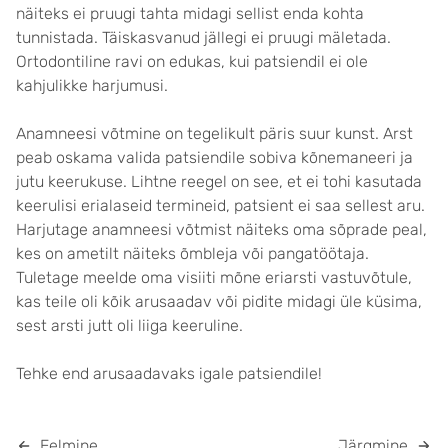
näiteks ei pruugi tahta midagi sellist enda kohta
tunnistada. Täiskasvanud jällegi ei pruugi mäletada.
Ortodontiline ravi on edukas, kui patsiendil ei ole
kahjulikke harjumusi.
Anamneesi võtmine on tegelikult päris suur kunst. Arst
peab oskama valida patsiendile sobiva kõnemaneeri ja
jutu keerukuse. Lihtne reegel on see, et ei tohi kasutada
keerulisi erialaseid termineid, patsient ei saa sellest aru.
Harjutage anamneesi võtmist näiteks oma sõprade peal,
kes on ametilt näiteks õmbleja või pangatöötaja.
Tuletage meelde oma visiiti mõne eriarsti vastuvõtule,
kas teile oli kõik arusaadav või pidite midagi üle küsima,
sest arsti jutt oli liiga keeruline.
Tehke end arusaadavaks igale patsiendile!
Eelmine
Järgmine