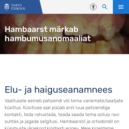
Liigu edasi põhisisu juurde
Juurdepääsetavus
Hambaarst märkab
hambumusanomaaliat
Elu- ja haiguseanamnees
Vaatlusele eelneb patsiendi või tema vanemate/saatjate
küsitlus. Küsitluse ajal püüab arst luua patsiendiga
kontakti, teda rahustada, teada saada tema ootusi ravi
suhtes ja jagada selgitusi. Hambaarstil ja ortodondil on
küsimuste järjekord kindlasti erinev. Meie kirjeldame