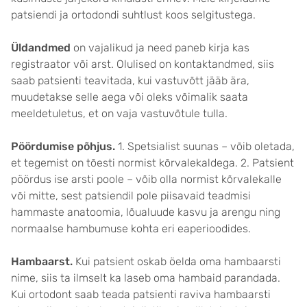
patsiendi ja ortodondi suhtlust koos selgitustega.
Üldandmed
on vajalikud ja need paneb kirja kas
registraator või arst. Olulised on kontaktandmed, siis
saab patsienti teavitada, kui vastuvõtt jääb ära,
muudetakse selle aega või oleks võimalik saata
meeldetuletus, et on vaja vastuvõtule tulla.
Pöördumise põhjus.
1. Spetsialist suunas – võib oletada,
et tegemist on tõesti normist kõrvalekaldega. 2. Patsient
pöördus ise arsti poole – võib olla normist kõrvalekalle
või mitte, sest patsiendil pole piisavaid teadmisi
hammaste anatoomia, lõualuude kasvu ja arengu ning
normaalse hambumuse kohta eri eaperioodides.
Hambaarst.
Kui patsient oskab öelda oma hambaarsti
nime, siis ta ilmselt ka laseb oma hambaid parandada.
Kui ortodont saab teada patsienti raviva hambaarsti