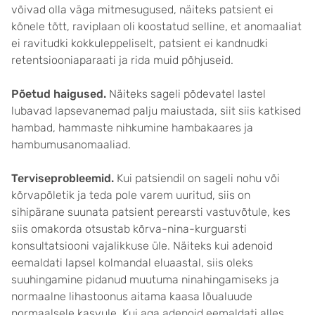
võivad olla väga mitmesugused, näiteks patsient ei
kõnele tõtt, raviplaan oli koostatud selline, et anomaaliat
ei ravitudki kokkuleppeliselt, patsient ei kandnudki
retentsiooniaparaati ja rida muid põhjuseid.
Põetud haigused.
Näiteks sageli põdevatel lastel
lubavad lapsevanemad palju maiustada, siit siis katkised
hambad, hammaste nihkumine hambakaares ja
hambumusanomaaliad.
Terviseprobleemid.
Kui patsiendil on sageli nohu või
kõrvapõletik ja teda pole varem uuritud, siis on
sihipärane suunata patsient perearsti vastuvõtule, kes
siis omakorda otsustab kõrva-nina-kurguarsti
konsultatsiooni vajalikkuse üle. Näiteks kui adenoid
eemaldati lapsel kolmandal eluaastal, siis oleks
suuhingamine pidanud muutuma ninahingamiseks ja
normaalne lihastoonus aitama kaasa lõualuude
normaalsele kasvule. Kui aga adenoid eemaldati alles