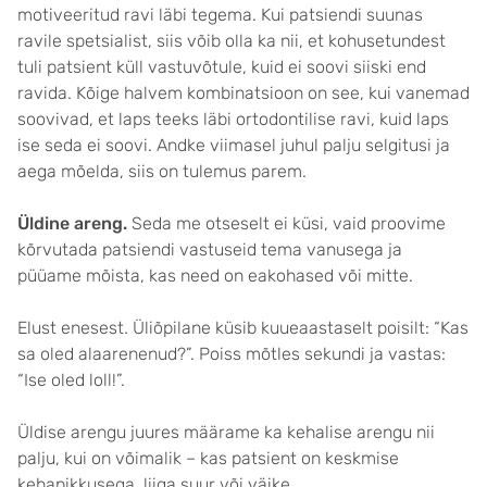
motiveeritud ravi läbi tegema. Kui patsiendi suunas
ravile spetsialist, siis võib olla ka nii, et kohusetundest
tuli patsient küll vastuvõtule, kuid ei soovi siiski end
ravida. Kõige halvem kombinatsioon on see, kui vanemad
soovivad, et laps teeks läbi ortodontilise ravi, kuid laps
ise seda ei soovi. Andke viimasel juhul palju selgitusi ja
aega mõelda, siis on tulemus parem.
Üldine areng.
Seda me otseselt ei küsi, vaid proovime
kõrvutada patsiendi vastuseid tema vanusega ja
püüame mõista, kas need on eakohased või mitte.
Elust enesest. Üliõpilane küsib kuueaastaselt poisilt: “Kas
sa oled alaarenenud?”. Poiss mõtles sekundi ja vastas:
“Ise oled loll!”.
Üldise arengu juures määrame ka kehalise arengu nii
palju, kui on võimalik – kas patsient on keskmise
kehapikkusega, liiga suur või väike.