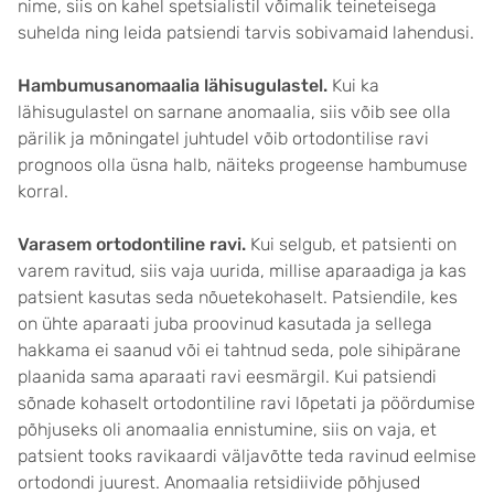
nime, siis on kahel spetsialistil võimalik teineteisega
suhelda ning leida patsiendi tarvis sobivamaid lahendusi.
Hambumusanomaalia lähisugulastel.
Kui ka
lähisugulastel on sarnane anomaalia, siis võib see olla
pärilik ja mõningatel juhtudel võib ortodontilise ravi
prognoos olla üsna halb, näiteks progeense hambumuse
korral.
Varasem ortodontiline ravi.
Kui selgub, et patsienti on
varem ravitud, siis vaja uurida, millise aparaadiga ja kas
patsient kasutas seda nõuetekohaselt. Patsiendile, kes
on ühte aparaati juba proovinud kasutada ja sellega
hakkama ei saanud või ei tahtnud seda, pole sihipärane
plaanida sama aparaati ravi eesmärgil. Kui patsiendi
sõnade kohaselt ortodontiline ravi lõpetati ja pöördumise
põhjuseks oli anomaalia ennistumine, siis on vaja, et
patsient tooks ravikaardi väljavõtte teda ravinud eelmise
ortodondi juurest. Anomaalia retsidiivide põhjused