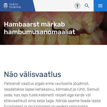
Liigu edasi põhisisu juurde
Juurdepääsetavus
Hambaarst märkab
hambumusanomaaliat
Näo välisvaatlus
Patsiendi vaatlus algab enne ravitoolile jõudmist.
Vaadatakse lapse kehakasvu, kõnnakut ja rühti. Samuti
seda, kas laps tuleb kabinetti reipalt ega karda või
ettevaatlikult ema selja taga. Nõnda saame teada lapse
füüsilistest ja psüühilistest muredest selle kohta