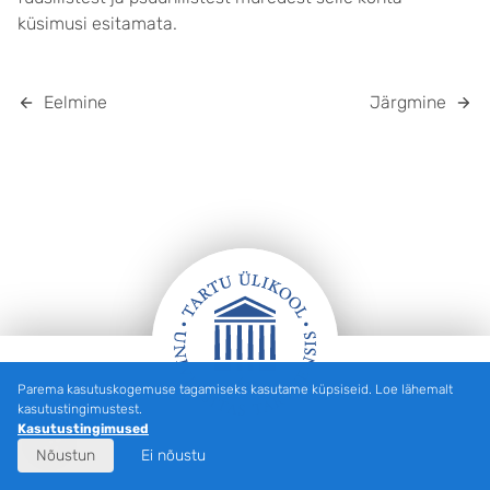
küsimusi esitamata.
Eelmine
Järgmine
Parema kasutuskogemuse tagamiseks kasutame küpsiseid. Loe lähemalt
Jalus
kasutustingimustest.
Kasutustingimused
Nõustun
Ei nõustu