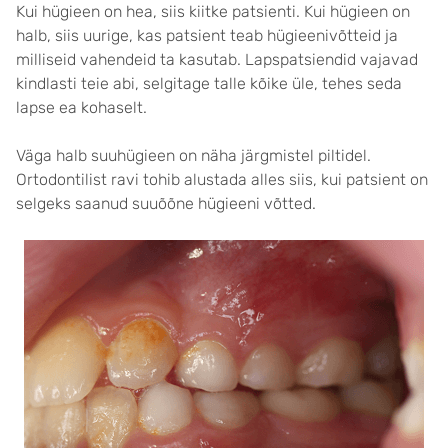
Kui hügieen on hea, siis kiitke patsienti. Kui hügieen on
halb, siis uurige, kas patsient teab hügieenivõtteid ja
milliseid vahendeid ta kasutab. Lapspatsiendid vajavad
kindlasti teie abi, selgitage talle kõike üle, tehes seda
lapse ea kohaselt.
Väga halb suuhügieen on näha järgmistel piltidel.
Ortodontilist ravi tohib alustada alles siis, kui patsient on
selgeks saanud suuõõne hügieeni võtted.