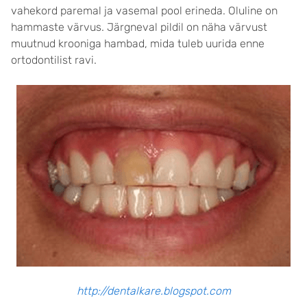
vahekord paremal ja vasemal pool erineda. Oluline on
hammaste värvus. Järgneval pildil on näha värvust
muutnud krooniga hambad, mida tuleb uurida enne
ortodontilist ravi.
http://dentalkare.blogspot.com