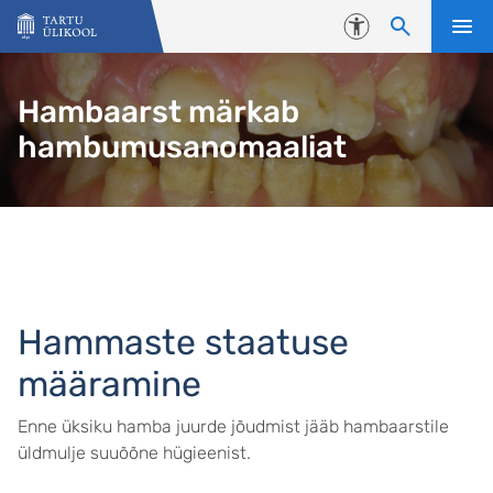
Liigu edasi põhisisu juurde
Juurdepääsetavus
Hambaarst märkab
hambumusanomaaliat
Hammaste staatuse
määramine
Enne üksiku hamba juurde jõudmist jääb hambaarstile
üldmulje suuõõne hügieenist.