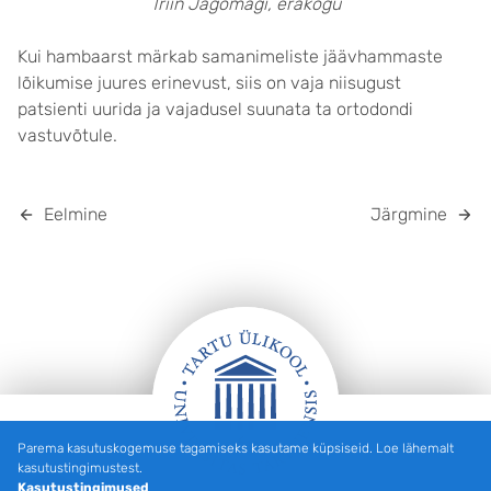
Triin Jagomägi, erakogu
Kui hambaarst märkab samanimeliste jäävhammaste
lõikumise juures erinevust, siis on vaja niisugust
patsienti uurida ja vajadusel suunata ta ortodondi
vastuvõtule.
Eelmine
Järgmine
Parema kasutuskogemuse tagamiseks kasutame küpsiseid. Loe lähemalt
Jalus
kasutustingimustest.
Kasutustingimused