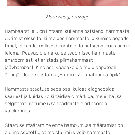
Mare Saag, erakogu
Hambaarsti elu on lihtsam, kui enne patsiendi hammaste
uurimist oleks tal silme ees hammaste lõikumise aegade
tabel, et teada, milliseid hambaid ta patsiendi suus peaks
leidma. Peavad olema ka eelteadmised hammaste
anatoomiast, et eristada piimahammast
jäävhambast. Kindlasti vaadake üle meie õppetooli
õppejõudude koostatud „Hammaste anatoomia õpik“.
Hammaste staatuse seda osa, kuidas diagnoosida
kaariest ja kuidas kõiki täidiseid märkida, me ei hakka
selgitama, rõhume ikka teadmistele ortodontia
valdkonnas.
Staatuse määramine enne hambumuse määramist on
oluline seetõttu, et mõista, miks võib hammaste