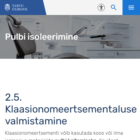
Liigu edasi põhisisu juurde
Juurdepääsetavus
Pulbi isoleerimine
2.5.
Klaasionomeertsementaluse
valmistamine
Klaasionomeertsementi võib kasutada koos või ilma