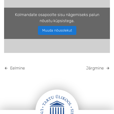
Kolmandate osapoolte sisu nägemiseks palun
nõustu küpsistega.
Muuda nõusolekut
Eelmine
Järgmine