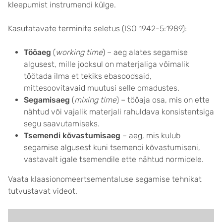
kleepumist instrumendi külge.
Kasutatavate terminite seletus (ISO 1942-5:1989):
Tööaeg
(
working time
) – aeg alates segamise
algusest, mille jooksul on materjaliga võimalik
töötada ilma et tekiks ebasoodsaid,
mittesoovitavaid muutusi selle omadustes.
Segamisaeg
(
mixing time
) – tööaja osa, mis on ette
nähtud või vajalik materjali rahuldava konsistentsiga
segu saavutamiseks.
Tsemendi kõvastumisaeg
– aeg, mis kulub
segamise algusest kuni tsemendi kõvastumiseni,
vastavalt igale tsemendile ette nähtud normidele.
Vaata klaasionomeertsementaluse segamise tehnikat
tutvustavat videot.