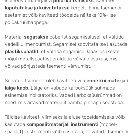
isoleeriva materjalita
pulbi kaitsmiseks
. Kaviteet
loputatakse ja kuivatatakse
kergelt. Enne tsemendi
asetamist võib kaviteeti töödelda näiteks 10%-lise
polüakrüülhappega.
Materjal
segatakse
paberist segamisalusel, et vältida
vedeliku imendumist. Segamisel soovitatakse kasutada
plastikspaatlit
, et vältida segamisel klaasiosakeste
mõjul metallspaatlist eralduda võivaid osakesi, mis
võivad põhjustada tsementi värvumist.
Segatud tsement tuleb kaviteeti viia
enne kui materjali
läige kaob
. Läige on vabade karboksüüklsühmade
esinemise indikaatoriks. Vabad karboksüülrühmad on
need, mis aitavad materjalil hamba pinnaga seostuda.
Täidise kaviteeti viimiseks ja aluse topeldamiseks võib
kasutada
komposiitmaterjali instrumenti
(toppel-
spaatlit). Instrumenti võib niisutada, et vältida tsemendi