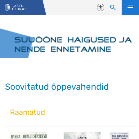
Liigu edasi põhisisu juurde
Juurdepääsetavus
Soovitatud õppevahendid
Raamatud