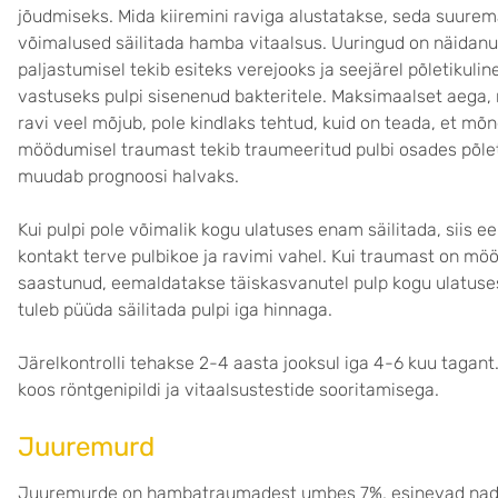
jõudmiseks. Mida kiiremini raviga alustatakse, seda suure
võimalused säilitada hamba vitaalsus. Uuringud on näidanud
paljastumisel tekib esiteks verejooks ja seejärel põletikulin
vastuseks pulpi sisenenud bakteritele. Maksimaalset aega, m
ravi veel mõjub, pole kindlaks tehtud, kuid on teada, et mõn
möödumisel traumast tekib traumeeritud pulbi osades põlet
muudab prognoosi halvaks.
Kui pulpi pole võimalik kogu ulatuses enam säilitada, siis 
kontakt terve pulbikoe ja ravimi vahel. Kui traumast on mö
saastunud, eemaldatakse täiskasvanutel pulp kogu ulatus
tuleb püüda säilitada pulpi iga hinnaga.
Järelkontrolli tehakse 2-4 aasta jooksul iga 4-6 kuu tagan
koos röntgenipildi ja vitaalsustestide sooritamisega.
Juuremurd
Juuremurde on hambatraumadest umbes 7%, esinevad nad r