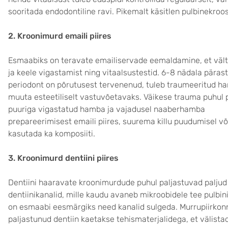
sooritada endodontiline ravi. Pikemalt käsitlen pulbinekroo
2. Kroonimurd emaili piires
Esmaabiks on teravate emailiservade eemaldamine, et vält
ja keele vigastamist ning vitaalsustestid. 6-8 nädala pärast
periodont on põrutusest tervenenud, tuleb traumeeritud h
muuta esteetiliselt vastuvõetavaks. Väikese trauma puhul 
puuriga vigastatud hamba ja vajadusel naaberhamba
prepareerimisest emaili piires, suurema killu puudumisel võ
kasutada ka komposiiti.
3. Kroonimurd dentiini piires
Dentiini haaravate kroonimurdude puhul paljastuvad paljud
dentiinikanalid, mille kaudu avaneb mikroobidele tee pulbin
on esmaabi eesmärgiks need kanalid sulgeda. Murrupiirkon
paljastunud dentiin kaetakse tehismaterjalidega, et välista