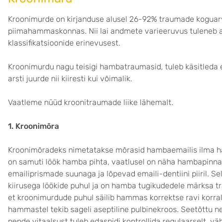
Kroonimurde on kirjanduse alusel 26-92% traumade kogu
piimahammaskonnas. Nii lai andmete varieeruvus tuleneb ag
klassifikatsioonide erinevusest.
Kroonimurdu nagu teisigi hambatraumasid, tuleb käsitleda
arsti juurde nii kiiresti kui võimalik.
Vaatleme nüüd kroonitraumade liike lähemalt.
1. Kroonimõra
Kroonimõradeks nimetatakse mõrasid hambaemailis ilma ha
on samuti löök hamba pihta, vaatlusel on näha hambapinnal 
emailiprismade suunaga ja lõpevad emaili-dentiini piiril. Se
kiirusega löökide puhul ja on hamba tugikudedele märksa 
et kroonimurdude puhul säilib hammas korrektse ravi korral
hammastel tekib sageli aseptiline pulbinekroos. Seetõttu ne
nende vitaalsust tuleb edaspidi kontrollida regulaarselt, v