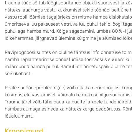
trauma tüüp sõltub löögi sooritanud objekti suurusest ja kõva
näiteks lauanurga vastu kukkumisel tekib tõenäoliselt üh
vastu rooli löömise tagajärjeks on mitme hamba dislokats
ümbritseva luu paksusest vetruva luu puhul tekib löögi tag
puhul aga hamba murd. Kõige sagedamini, umbes 80 %-l ju
lõikehammas, järgnevad ülemine külgmine ja alumised lõi
Raviprognoosi suhtes on oluline tähtsus info õnnetuse toim
hamba replanteerimise õnnestumise tõenäosus suurem kui 
määrdunud hamba puhul. Samuti on õnnetuspaik oluline te
seisukohast.
Peale suuõõneprobleemi(de) võib olla ka neuroloogilisi ko
küsimustele vastamisel, võimalikke raskusi pilgu suunamise
Trauma järel võib täheldada ka huulte ja keele tundehäireid
hambatraumaga esineda ka näiteks kerge peapõrutus. Röntg
lõualuumurru.
Kroonimurd