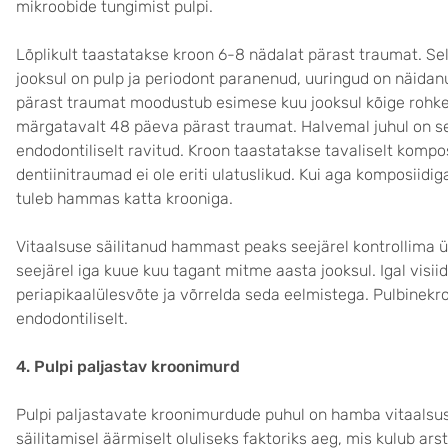
mikroobide tungimist pulpi.
Lõplikult taastatakse kroon 6-8 nädalat pärast traumat. Sel
jooksul on pulp ja periodont paranenud, uuringud on näidan
pärast traumat moodustub esimese kuu jooksul kõige rohke
märgatavalt 48 päeva pärast traumat. Halvemal juhul on se
endodontiliselt ravitud. Kroon taastatakse tavaliselt kompo
dentiinitraumad ei ole eriti ulatuslikud. Kui aga komposiid
tuleb hammas katta krooniga.
Vitaalsuse säilitanud hammast peaks seejärel kontrollima 
seejärel iga kuue kuu tagant mitme aasta jooksul. Igal visiid
periapikaalülesvõte ja võrrelda seda eelmistega. Pulbinekr
endodontiliselt.
4. Pulpi paljastav kroonimurd
Pulpi paljastavate kroonimurdude puhul on hamba vitaalsu
säilitamisel äärmiselt oluliseks faktoriks aeg, mis kulub arst