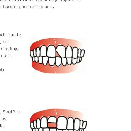
si hamba põrutuste juures.
ida huulte
, kui
amba kuju
piisab
ib
i. Seetõttu
nas
da