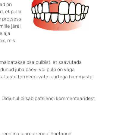
mad on
, et pulbi
e protsess
ille järel
e aja
ik, mis
eemaldatakse osa pulbist, et saavutada
ödunud juba päevi või pulp on väga
es. Laste formeeruvate juurtega hammastel
t. Üldjuhul piisab patsiendi kommentaaridest
eeglina juure arengu lõpetanud