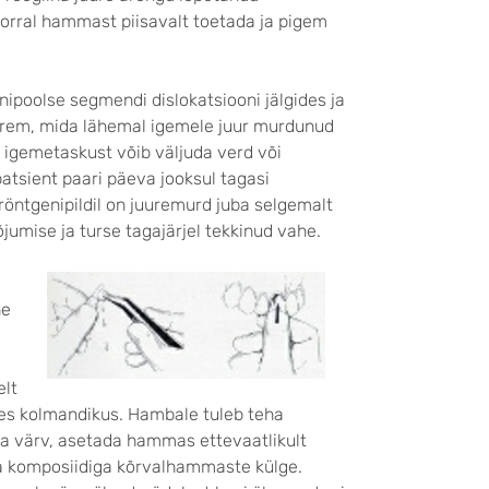
orral hammast piisavalt toetada ja pigem
nipoolse segmendi dislokatsiooni jälgides ja
urem, mida lähemal igemele juur murdunud
 igemetaskust võib väljuda verd või
atsient paari päeva jooksul tagasi
öntgenipildil on juuremurd juba selgemalt
mise ja turse tagajärjel tekkinud vahe.
he
elt
es kolmandikus. Hambale tuleb teha
a värv, asetada hammas ettevaatlikult
da komposiidiga kõrvalhammaste külge.