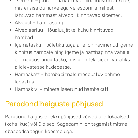
Tsement – juurepinda kattev eriline luustunud kude,
mis ei sisalda närve ega veresooni ja millest
lähtuvad hammast alveooli kinnitavad sidemed.
Alveool – hambasomp.
Alveolaarluu – lõualuujätke, kuhu kinnituvad
hambad.
Igemetasku – põletiku tagajärjel on hävinenud igeme
kinnitus hambale ning igeme ja hambapinna vahele
on moodustunud tasku, mis on infektsiooni väratiks
allolevatesse kudedesse.
Hambakatt – hambapinnale moodustuv pehme
ladestus.
Hambakivi – mineraliseerunud hambakatt.
Parodondihaiguste põhjused
Parodondihaiguste tekkepõhjused võivad olla lokaalsed
(kohalikud) või üldised. Sagedamini on tegemist mitme
ebasoodsa teguri koosmõjuga.