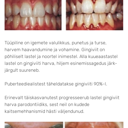
Tüüpiline on igemete valulikkus, punetus ja turse,
harvem haavandumine ja vohamine. Gingiviit on
põhiliselt lastel ja noortel inimestel. Alla kuueaastastel
lastel on gingiviiti harva, hiljem esinemissagedus järk-
järgult suureneb.
Puberteediealistest täheldatakse gingiviiti 90%-l.
Erinevalt täiskasvanutest progresseerub lastel gingiviit
harva parodontiidiks, sest neil on kudede
kaitsemehhanismid hästi väljendunud.