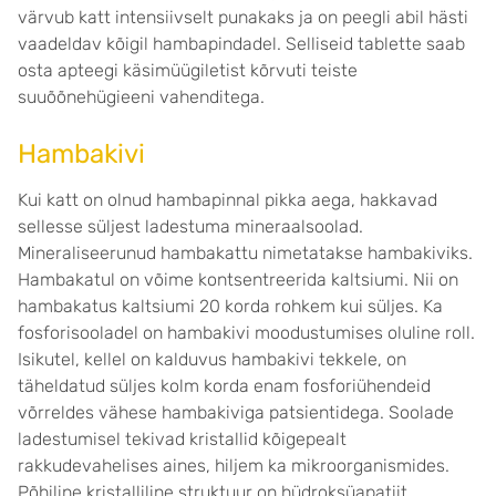
värvub katt intensiivselt punakaks ja on peegli abil hästi
vaadeldav kõigil hambapindadel. Selliseid tablette saab
osta apteegi käsimüügiletist kõrvuti teiste
suuõõnehügieeni vahenditega.
Hambakivi
Kui katt on olnud hambapinnal pikka aega, hakkavad
sellesse süljest ladestuma mineraalsoolad.
Mineraliseerunud hambakattu nimetatakse hambakiviks.
Hambakatul on võime kontsentreerida kaltsiumi. Nii on
hambakatus kaltsiumi 20 korda rohkem kui süljes. Ka
fosforisooladel on hambakivi moodustumises oluline roll.
Isikutel, kellel on kalduvus hambakivi tekkele, on
täheldatud süljes kolm korda enam fosforiühendeid
võrreldes vähese hambakiviga patsientidega. Soolade
ladestumisel tekivad kristallid kõigepealt
rakkudevahelises aines, hiljem ka mikroorganismides.
Põhiline kristalliline struktuur on hüdroksüapatiit.