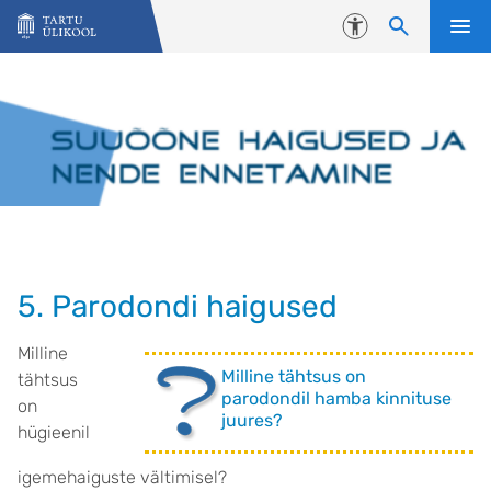
Liigu edasi põhisisu juurde
Juurdepääsetavus
5. Parodondi haigused
Milline
Milline tähtsus on
tähtsus
parodondil hamba kinnituse
on
juures?
hügieenil
igemehaiguste vältimisel?