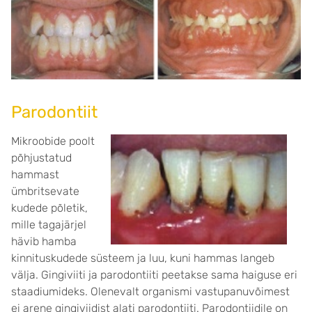
Parodontiit
Mikroobide poolt
põhjustatud
hammast
ümbritsevate
kudede põletik,
mille tagajärjel
hävib hamba
kinnituskudede süsteem ja luu, kuni hammas langeb
välja. Gingiviiti ja parodontiiti peetakse sama haiguse eri
staadiumideks. Olenevalt organismi vastupanuvõimest
ei arene gingiviidist alati parodontiiti. Parodontiidile on