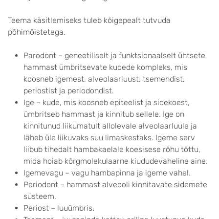
Teema käsitlemiseks tuleb kõigepealt tutvuda
põhimõistetega.
Parodont – geneetiliselt ja funktsionaalselt ühtsete
hammast ümbritsevate kudede kompleks, mis
koosneb igemest, alveolaarluust, tsemendist,
periostist ja periodondist.
Ige – kude, mis koosneb epiteelist ja sidekoest,
ümbritseb hammast ja kinnitub sellele. Ige on
kinnitunud liikumatult allolevale alveolaarluule ja
läheb üle liikuvaks suu limaskestaks. Igeme serv
liibub tihedalt hambakaelale koesisese rõhu tõttu,
mida hoiab kõrgmolekulaarne kiududevaheline aine.
Igemevagu – vagu hambapinna ja igeme vahel.
Periodont – hammast alveooli kinnitavate sidemete
süsteem.
Periost – luuümbris.