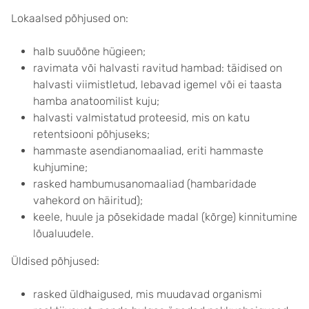
Lokaalsed põhjused on:
halb suuõõne hügieen;
ravimata või halvasti ravitud hambad: täidised on
halvasti viimistletud, lebavad igemel või ei taasta
hamba anatoomilist kuju;
halvasti valmistatud proteesid, mis on katu
retentsiooni põhjuseks;
hammaste asendianomaaliad, eriti hammaste
kuhjumine;
rasked hambumusanomaaliad (hambaridade
vahekord on häiritud);
keele, huule ja põsekidade madal (kõrge) kinnitumine
lõualuudele.
Üldised põhjused:
rasked üldhaigused, mis muudavad organismi