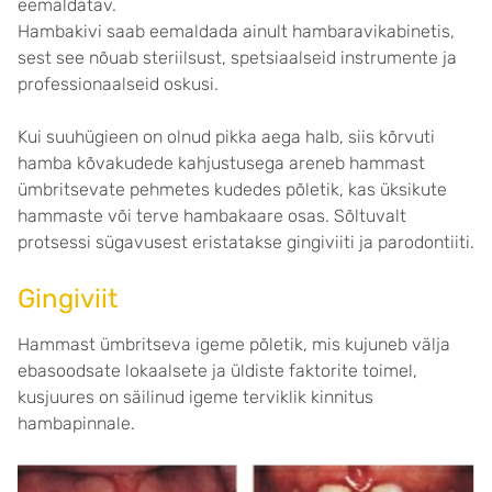
eemaldatav.
Hambakivi saab eemaldada ainult hambaravikabinetis,
sest see nõuab steriilsust, spetsiaalseid instrumente ja
professionaalseid oskusi.
Kui suuhügieen on olnud pikka aega halb, siis kõrvuti
hamba kõvakudede kahjustusega areneb hammast
ümbritsevate pehmetes kudedes põletik, kas üksikute
hammaste või terve hambakaare osas. Sõltuvalt
protsessi sügavusest eristatakse gingiviiti ja parodontiiti.
Gingiviit
Hammast ümbritseva igeme põletik, mis kujuneb välja
ebasoodsate lokaalsete ja üldiste faktorite toimel,
kusjuures on säilinud igeme terviklik kinnitus
hambapinnale.