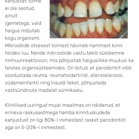
kahjustav toime
ei ole seotud
ainult
igemetega, vaid
haigus mõjutab
kogu organismi.
Mikroobide otsesest toimest hävineb hammast kinni
hoidev luu. Nende mikroobide vastu tekib süsteemne
immuunreaktsioon, mis põhjustab haiguslikke muutusi ka
teistes organisüsteemides. On leitud, et parodontiit võib
soodustada reuma, reumatoidartriidi, ateroskleroosi,
südameinfarkti ning insuldi teket, põhjustada
vastsündinute madalat sünnikaalu.
Kliinilised uuringud mujal maailmas on näidanud, et
erineva raskusastmega hamba kinnituskudede
kahjustust on ligi 80%-l inimestest rasket parodontiiti
aga on 5-20%-l inimestest.