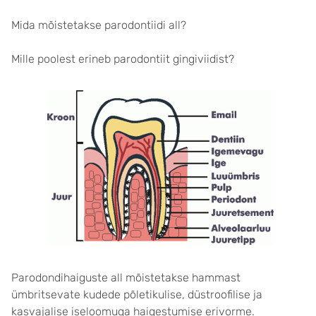
Mida mõistetakse parodontiidi all?
Mille poolest erineb parodontiit gingiviidist?
Parodondihaiguste all mõistetakse hammast
ümbritsevate kudede põletikulise, düstroofilise ja
kasvajalise iseloomuga haigestumise erivorme.