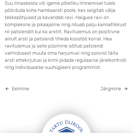
Suu limaskesta või igeme põletiku ilmnemisel tuleb
pöörduda kohe hambaarsti poole, kes selgitab välja
tekkepõhjused ja kavandab ravi. Haiguse ravi on
kompleksne ja pikaajaline ning nõuab palju kannatlikkust
nii patsiendilt kui ka arstilt. Ravitulemus on positiivne
ainult arsti ja patsiendi tiheda koostöö korral. Hea
ravitulemus ja selle püsimine sõltub patsiendi
valmidusest muuta oma harjumusi ning soovist täita
arsti ettekirjutusi ja kinni pidada regulaarse järelkontrolli
ning individuaalse suuhügieeni programmist.
Eelmine
Järgmine