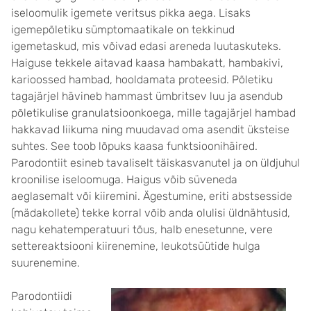
iseloomulik igemete veritsus pikka aega. Lisaks
igemepõletiku sümptomaatikale on tekkinud
igemetaskud, mis võivad edasi areneda luutaskuteks.
Haiguse tekkele aitavad kaasa hambakatt, hambakivi,
karioossed hambad, hooldamata proteesid. Põletiku
tagajärjel hävineb hammast ümbritsev luu ja asendub
põletikulise granulatsioonkoega, mille tagajärjel hambad
hakkavad liikuma ning muudavad oma asendit üksteise
suhtes. See toob lõpuks kaasa funktsioonihäired.
Parodontiit esineb tavaliselt täiskasvanutel ja on üldjuhul
kroonilise iseloomuga. Haigus võib süveneda
aeglasemalt või kiiremini. Ägestumine, eriti abstsesside
(mädakollete) tekke korral võib anda olulisi üldnähtusid,
nagu kehatemperatuuri tõus, halb enesetunne, vere
settereaktsiooni kiirenemine, leukotsüütide hulga
suurenemine.
Parodontiidi