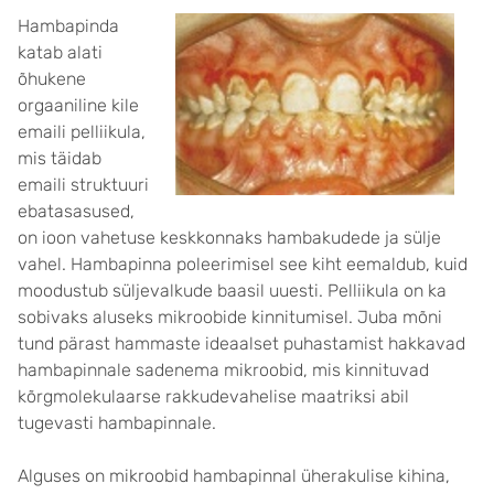
Hambapinda
katab alati
õhukene
orgaaniline kile
emaili pelliikula,
mis täidab
emaili struktuuri
ebatasasused,
on ioon vahetuse keskkonnaks hambakudede ja sülje
vahel. Hambapinna poleerimisel see kiht eemaldub, kuid
moodustub süljevalkude baasil uuesti. Pelliikula on ka
sobivaks aluseks mikroobide kinnitumisel. Juba mõni
tund pärast hammaste ideaalset puhastamist hakkavad
hambapinnale sadenema mikroobid, mis kinnituvad
kõrgmolekulaarse rakkudevahelise maatriksi abil
tugevasti hambapinnale.
Alguses on mikroobid hambapinnal üherakulise kihina,