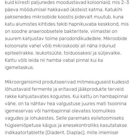
kuid kiiresti paljunedes moodustavad kolooniaid, mis 2-3
päeva möödumisel hakkavad üksteist katma. Katukihi
paksenedes mikroobide koostis pidevalt muutub, kuna
katu alumistes kihtides tekib hapnikuvaba keskkond, mis
on soodne anaeroobsetele bakteritele, viimastel on
suurem kahjustav toime parodondikudedele. Mikroobide
kolooniate vahel võib mikroskoobi all näha irdunud
epiteelirakke, leukotsüüte, toiduosakesi ja süljevalke.
Kattu võib leida nii hamba vabal pinnal kui ka
igemetaskus.
Mikroorganismid produtseerivad mitmesuguseid kudesid
lõhustavaid fermente ja eritavad jääkprodukte terveid
rakke kahjustavates kogustes. Kui kattu on hambapinnal
vähe, on ta nähtav hea valgustuse juures mati tsoonina
igemeservas või hambapinnal olevates loomulikes
vagudes ja lohukestes. Selle paremaks esiletoomiseks
hügieeniõpetuse käigus ja enesekontrolliks kasutatakse
indikaatortablette (Diadent, Diaplac), mille imemisel