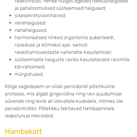
reaktiivsust, nende hulgas ägedad nakkushaigused
ja pahaloomulised süsteemsed haigused;
sisesekretsioonihäired;
verehaigused;
nahahaigused;
hormonaalsed nihked organismis puberteedi,
raseduse ja kliimaksi ajal, samuti
rasestumisvastaste vahendite kasutamisel;
süsteemsete haiguste raviks kasutatavate ravimite
kõrvaltoimed;
mürgistused.
Kõige sagedasem on siiski periodondi põletikuline
protsess, mis algab gingiviidina ning ravi puudumisel
süveneb ning levib all olevatele kudedele, minnes üle
parodontiidiks. Põletikku tekitavad hambapinnale
ladestunud mikroobid.
Hambakatt