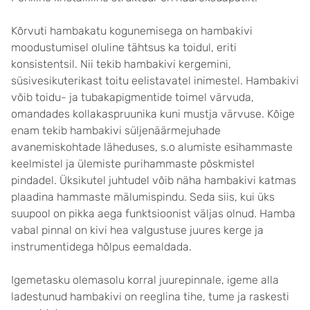
Kõrvuti hambakatu kogunemisega on hambakivi
moodustumisel oluline tähtsus ka toidul, eriti
konsistentsil. Nii tekib hambakivi kergemini,
süsivesikuterikast toitu eelistavatel inimestel. Hambakivi
võib toidu- ja tubakapigmentide toimel värvuda,
omandades kollakaspruunika kuni mustja värvuse. Kõige
enam tekib hambakivi süljenäärmejuhade
avanemiskohtade läheduses, s.o alumiste esihammaste
keelmistel ja ülemiste purihammaste põskmistel
pindadel. Üksikutel juhtudel võib näha hambakivi katmas
plaadina hammaste mälumispindu. Seda siis, kui üks
suupool on pikka aega funktsioonist väljas olnud. Hamba
vabal pinnal on kivi hea valgustuse juures kerge ja
instrumentidega hõlpus eemaldada.
Igemetasku olemasolu korral juurepinnale, igeme alla
ladestunud hambakivi on reeglina tihe, tume ja raskesti