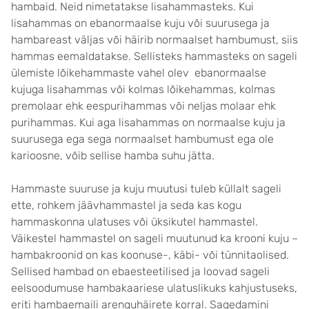
hambaid. Neid nimetatakse lisahammasteks. Kui
lisahammas on ebanormaalse kuju või suurusega ja
hambareast väljas või häirib normaalset hambumust, siis
hammas eemaldatakse. Sellisteks hammasteks on sageli
ülemiste lõikehammaste vahel olev ebanormaalse
kujuga lisahammas või kolmas lõikehammas, kolmas
premolaar ehk eespurihammas või neljas molaar ehk
purihammas. Kui aga lisahammas on normaalse kuju ja
suurusega ega sega normaalset hambumust ega ole
karioosne, võib sellise hamba suhu jätta.
Hammaste suuruse ja kuju muutusi tuleb küllalt sageli
ette, rohkem jäävhammastel ja seda kas kogu
hammaskonna ulatuses või üksikutel hammastel.
Väikestel hammastel on sageli muutunud ka krooni kuju –
hambakroonid on kas koonuse-, käbi- või tünnitaolised.
Sellised hambad on ebaesteetilised ja loovad sageli
eelsoodumuse hambakaariese ulatuslikuks kahjustuseks,
eriti hambaemaili arenguhäirete korral. Sagedamini