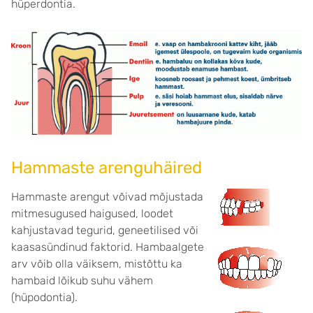
hüperdontia.
Hammaste arenguhäired
Hammaste arengut võivad mõjustada
mitmesugused haigused, loodet
kahjustavad tegurid, geneetilised või
kaasasündinud faktorid. Hambaalgete
arv võib olla väiksem, mistõttu ka
hambaid lõikub suhu vähem
(hüpodontia).