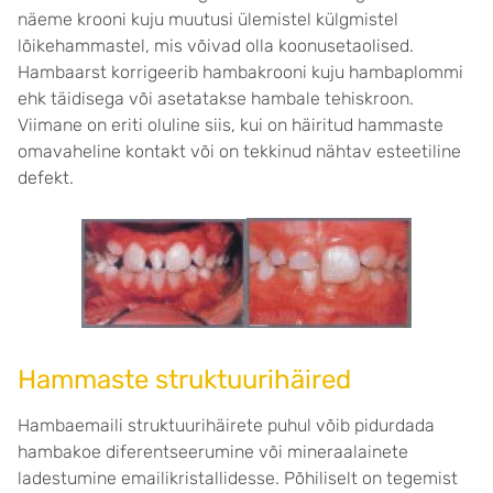
näeme krooni kuju muutusi ülemistel külgmistel
lõikehammastel, mis võivad olla koonusetaolised.
Hambaarst korrigeerib hambakrooni kuju hambaplommi
ehk täidisega või asetatakse hambale tehiskroon.
Viimane on eriti oluline siis, kui on häiritud hammaste
omavaheline kontakt või on tekkinud nähtav esteetiline
defekt.
Hammaste struktuurihäired
Hambaemaili struktuurihäirete puhul võib pidurdada
hambakoe diferentseerumine või mineraalainete
ladestumine emailikristallidesse. Põhiliselt on tegemist