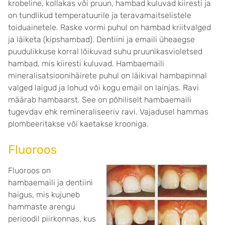
krobeline, kollakas või pruun, hambad kuluvad kiiresti ja
on tundlikud temperatuurile ja teravamaitselistele
toiduainetele. Raske vormi puhul on hambad kriitvalged
ja läiketa (kipshambad). Dentiini ja emaili üheaegse
puudulikkuse korral lõikuvad suhu pruunikasvioletsed
hambad, mis kiiresti kuluvad. Hambaemaili
mineralisatsioonihäirete puhul on läikival hambapinnal
valged laigud ja lohud või kogu email on lainjas. Ravi
määrab hambaarst. See on põhiliselt hambaemaili
tugevdav ehk remineraliseeriv ravi. Vajadusel hammas
plombeeritakse või kaetakse krooniga.
Fluoroos
Fluoroos on
hambaemaili ja dentiini
haigus, mis kujuneb
hammaste arengu
perioodil piirkonnas, kus