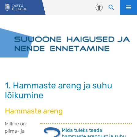
Liigu edasi põhisisu juurde
Juurdepääsetavus
1. Hammaste areng ja suhu
lõikumine
Hammaste areng
Milline on
Mida tuleks teada
piima- ja
hammaste arengust ja suhu