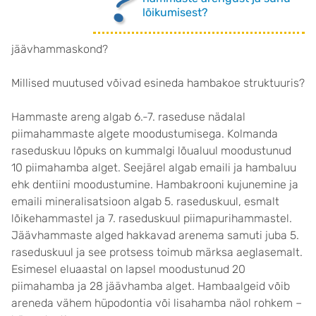
lõikumisest?
jäävhammaskond?
Millised muutused võivad esineda hambakoe struktuuris?
Hammaste areng algab 6.-7. raseduse nädalal
piimahammaste algete moodustumisega. Kolmanda
raseduskuu lõpuks on kummalgi lõualuul moodustunud
10 piimahamba alget. Seejärel algab emaili ja hambaluu
ehk dentiini moodustumine. Hambakrooni kujunemine ja
emaili mineralisatsioon algab 5. raseduskuul, esmalt
lõikehammastel ja 7. raseduskuul piimapurihammastel.
Jäävhammaste alged hakkavad arenema samuti juba 5.
raseduskuul ja see protsess toimub märksa aeglasemalt.
Esimesel eluaastal on lapsel moodustunud 20
piimahamba ja 28 jäävhamba alget. Hambaalgeid võib
areneda vähem hüpodontia või lisahamba näol rohkem –