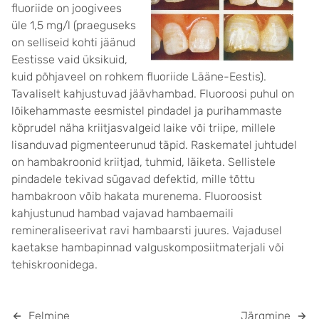
fluoriide on joogivees
üle 1,5 mg/l (praeguseks
on selliseid kohti jäänud
Eestisse vaid üksikuid,
kuid põhjaveel on rohkem fluoriide Lääne-Eestis).
Tavaliselt kahjustuvad jäävhambad. Fluoroosi puhul on
lõikehammaste eesmistel pindadel ja purihammaste
köprudel näha kriitjasvalgeid laike või triipe, millele
lisanduvad pigmenteerunud täpid. Raskematel juhtudel
on hambakroonid kriitjad, tuhmid, läiketa. Sellistele
pindadele tekivad sügavad defektid, mille tõttu
hambakroon võib hakata murenema. Fluoroosist
kahjustunud hambad vajavad hambaemaili
remineraliseerivat ravi hambaarsti juures. Vajadusel
kaetakse hambapinnad valguskomposiitmaterjali või
tehiskroonidega.
Eelmine
Järgmine