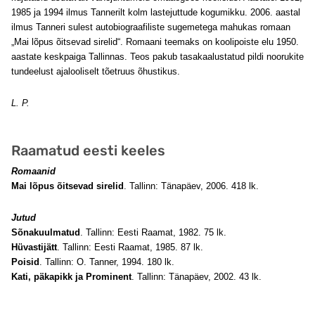
1985 ja 1994 ilmus Tannerilt kolm lastejuttude kogumikku. 2006. aastal
ilmus Tanneri sulest autobiograafiliste sugemetega mahukas romaan
„Mai lõpus õitsevad sirelid“. Romaani teemaks on koolipoiste elu 1950.
aastate keskpaiga Tallinnas. Teos pakub tasakaalustatud pildi noorukite
tundeelust ajalooliselt tõetruus õhustikus.
L. P.
Raamatud eesti keeles
Romaanid
Mai lõpus õitsevad sirelid
. Tallinn: Tänapäev, 2006. 418 lk.
Jutud
Sõnakuulmatud
. Tallinn: Eesti Raamat, 1982. 75 lk.
Hüvastijätt
. Tallinn: Eesti Raamat, 1985. 87 lk.
Poisid
. Tallinn: O. Tanner, 1994. 180 lk.
Kati, päkapikk ja Prominent
. Tallinn: Tänapäev, 2002. 43 lk.