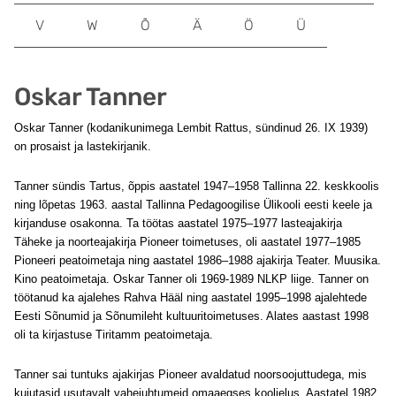
V
W
Õ
Ä
Ö
Ü
Oskar Tanner
Oskar Tanner (kodanikunimega Lembit Rattus, sündinud 26. IX 1939)
on prosaist ja lastekirjanik.
Tanner sündis Tartus, õppis aastatel 1947–1958 Tallinna 22. keskkoolis
ning lõpetas 1963. aastal Tallinna Pedagoogilise Ülikooli eesti keele ja
kirjanduse osakonna. Ta töötas aastatel 1975–1977 lasteajakirja
Täheke ja noorteajakirja Pioneer toimetuses, oli aastatel 1977–1985
Pioneeri peatoimetaja ning aastatel 1986–1988 ajakirja Teater. Muusika.
Kino peatoimetaja. Oskar Tanner oli 1969-1989 NLKP liige. Tanner on
töötanud ka ajalehes Rahva Hääl ning aastatel 1995–1998 ajalehtede
Eesti Sõnumid ja Sõnumileht kultuuritoimetuses. Alates aastast 1998
oli ta kirjastuse Tiritamm peatoimetaja.
Tanner sai tuntuks ajakirjas Pioneer avaldatud noorsoojuttudega, mis
kujutasid usutavalt vahejuhtumeid omaaegses koolielus. Aastatel 1982,