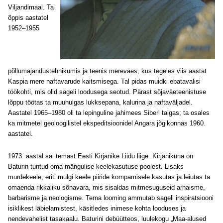
Viljandimaal. Ta
õppis aastatel
1952–1955
põllumajandustehnikumis ja teenis mereväes, kus tegeles viis aastat
Kaspia mere naftavarude kaitsmisega. Tal pidas muidki ebatavalisi
töökohti, mis olid sageli loodusega seotud. Pärast sõjaväeteenistuse
lõppu töötas ta muuhulgas lukksepana, kalurina ja naftaväljadel.
Aastatel 1965–1980 oli ta lepinguline jahimees Siberi taigas; ta osales
ka mitmetel geoloogilistel ekspeditsioonidel Angara jõgikonnas 1960.
aastatel.
1973. aastal sai temast Eesti Kirjanike Liidu liige. Kirjanikuna on
Baturin tuntud oma mängulise keelekasutuse poolest. Lisaks
murdekeele, eriti mulgi keele piiride kompamisele kasutas ja leiutas ta
omaenda rikkaliku sõnavara, mis sisaldas mitmesuguseid arhaisme,
barbarisme ja neologisme. Tema looming ammutab sageli inspiratsiooni
isiklikest läbielamistest, käsitledes inimese kohta looduses ja
nendevahelist tasakaalu. Baturini debüütteos, luulekogu „Maa-alused