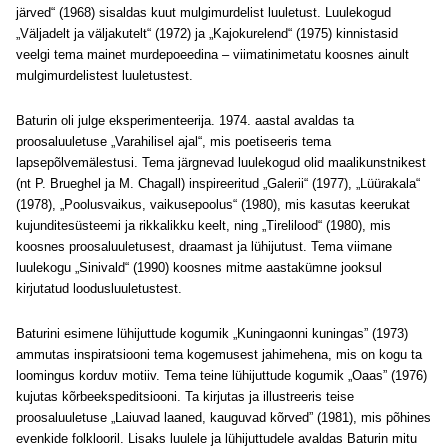
järved“ (1968) sisaldas kuut mulgimurdelist luuletust. Luulekogud
„Väljadelt ja väljakutelt“ (1972) ja „Kajokurelend“ (1975) kinnistasid
veelgi tema mainet murdepoeedina – viimatinimetatu koosnes ainult
mulgimurdelistest luuletustest.
Baturin oli julge eksperimenteerija. 1974. aastal avaldas ta
proosaluuletuse „Varahilisel ajal“, mis poetiseeris tema
lapsepõlvemälestusi. Tema järgnevad luulekogud olid maalikunstnikest
(nt P. Brueghel ja M. Chagall) inspireeritud „Galerii“ (1977), „Lüürakala“
(1978), „Poolusvaikus, vaikusepoolus“ (1980), mis kasutas keerukat
kujunditesüsteemi ja rikkalikku keelt, ning „Tirelilood“ (1980), mis
koosnes proosaluuletusest, draamast ja lühijutust. Tema viimane
luulekogu „Sinivald“ (1990) koosnes mitme aastakümne jooksul
kirjutatud loodusluuletustest.
Baturini esimene lühijuttude kogumik „Kuningaonni kuningas” (1973)
ammutas inspiratsiooni tema kogemusest jahimehena, mis on kogu ta
loomingus korduv motiiv. Tema teine ​​lühijuttude kogumik „Oaas” (1976)
kujutas kõrbeekspeditsiooni. Ta kirjutas ja illustreeris teise
proosaluuletuse „Laiuvad laaned, kauguvad kõrved” (1981), mis põhines
evenkide folklooril. Lisaks luulele ja lühijuttudele avaldas Baturin mitu