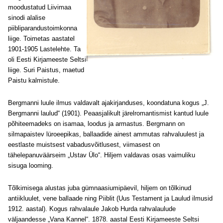
moodustatud Liivimaa
sinodi alalise
piibliparandustoimkonna
liige. Toimetas aastatel
1901-1905 Lastelehte. Ta
oli Eesti Kirjameeste Seltsi
liige. Suri Paistus, maetud
Paistu kalmistule.
Bergmanni luule ilmus valdavalt ajakirjanduses, koondatuna kogus „J.
Bergmanni laulud“ (1901). Peaasjalikult järelromantismist kantud luule
põhiteemadeks on isamaa, loodus ja armastus. Bergmann on
silmapaistev lüroeepikas, ballaadide ainest ammutas rahvaluulest ja
eestlaste muistsest vabadusvõitlusest, viimasest on
tähelepanuväärseim „Ustav Ülo“. Hiljem valdavas osas vaimuliku
sisuga looming.
Tõlkimisega alustas juba gümnaasiumipäevil, hiljem on tõlkinud
antiikluulet, vene ballaade ning Piiblit (Uus Testament ja Laulud ilmusid
1912. aastal). Kogus rahvalaule Jakob Hurda rahvalaulude
väljaandesse „Vana Kannel“. 1878. aastal Eesti Kirjameeste Seltsi