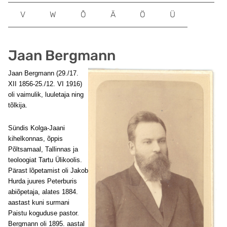
V
W
Õ
Ä
Ö
Ü
Jaan Bergmann
Jaan Bergmann (29./17.
XII 1856-25./12. VI 1916)
oli vaimulik, luuletaja ning
tõlkija.
Sündis Kolga-Jaani
kihelkonnas, õppis
Põltsamaal, Tallinnas ja
teoloogiat Tartu Ülikoolis.
Pärast lõpetamist oli Jakob
Hurda juures Peterburis
abiõpetaja, alates 1884.
aastast kuni surmani
Paistu koguduse pastor.
Bergmann oli 1895. aastal