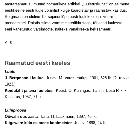
aastaraamatus ilmunud normatiivne artikkel „Luuletuskunst“ on esimene
eestikeelne eesti luule vormilist külge kaardistav ja raamistav käsitlus.
Bergmann on oluline 19. sajandi lõpu eesti luulekeele ja -vormi
arendamisel. Paistis silma vormimeisterlikkusega, tõi eesti luulesse
seni vähetuntud värsimõõte, näiteks vanakreeka heksameetri.
A. K.
Raamatud eesti keeles
Luule
J. Bergmann’i laulud
. Jurjev: M. Varesi rmtkpl, 1901, 328 lk. [2. trükk:
1923.]
Koidutäht ja teisi luuletusi
. Koost. O. Kuningas. Tallinn: Eesti Riiklik
Kirjastus, 1957, 71 lk.
Lühiproosa
Ööwahi uus aasta
. Tartu: H. Laakmann, 1897, 46 lk.
Kiigewere küla esimene koolmeister
. Jurjev, 1898, 24 lk.