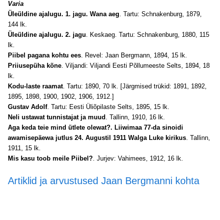
Varia
Üleüldine ajalugu. 1. jagu. Wana aeg
. Tartu: Schnakenburg, 1879,
144 lk.
Üleüldine ajalugu. 2. jagu
. Keskaeg. Tartu: Schnakenburg, 1880, 115
lk.
Piibel pagana kohtu ees
. Revel: Jaan Bergmann, 1894, 15 lk.
Priiusepüha kõne
. Viljandi: Viljandi Eesti Põllumeeste Selts, 1894, 18
lk.
Kodu-laste raamat
. Tartu: 1890, 70 lk. [Järgmised trükid: 1891, 1892,
1895, 1898, 1900, 1902, 1906, 1912.]
Gustav Adolf
. Tartu: Eesti Üliõpilaste Selts, 1895, 15 lk.
Neli ustawat tunnistajat ja muud
. Tallinn, 1910, 16 lk.
Aga keda teie mind ütlete olewat?. Liiwimaa 77-da sinoidi
awamisepäewa jutlus 24. Augustil 1911 Walga Luke kirikus
. Tallinn,
1911, 15 lk.
Mis kasu toob meile Piibel?
. Jurjev: Vahimees, 1912, 16 lk.
Artiklid ja arvustused Jaan Bergmanni kohta