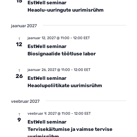
15
EstWell seminar
Heaolu-uuringute uurimisrühm
jaanuar 2027
jaanuar 12, 2027 @ 11:00
-
12:00
EET
T
12
EstWell seminar
Biosignaalide töötluse labor
jaanuar 26, 2027 @ 11:00
-
12:00
EET
T
26
EstWell seminar
Heaolupoliitikate uurimisrühm
veebruar 2027
veebruar 9, 2027 @ 11:00
-
12:00
EET
T
9
EstWell seminar
Tervisekäitumise ja vaimse tervise
uurimisrühm