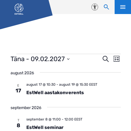
Liigu edasi põhisisu juurde
Juurdepääsetavus
sündmused
Even
sündmus
Täna
 - 
09.02.2027
Search
List
View
Search
Select
Navi
august 2026
date.
and
Views
august 17 @ 10:30
-
august 19 @ 15:30
EEST
E
17
EstWell aastakonverents
Navigati
september 2026
september 8 @ 11:00
-
12:00
EEST
T
8
EstWell seminar