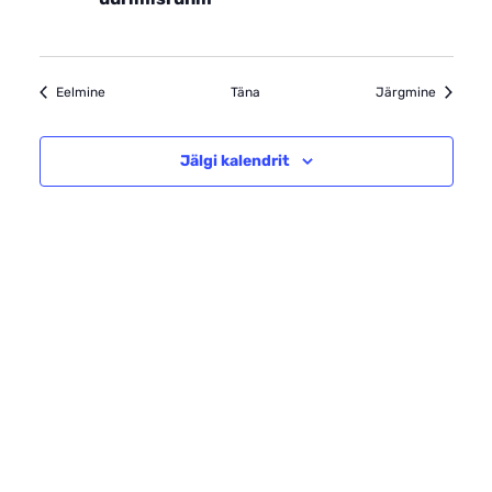
sündmused
sündmus
Eelmine
Täna
Järgmine
Jälgi kalendrit