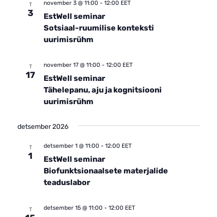
november 3 @ 11:00
-
12:00
EET
T
3
EstWell seminar
Sotsiaal-ruumilise konteksti
uurimisrühm
november 17 @ 11:00
-
12:00
EET
T
17
EstWell seminar
Tähelepanu, aju ja kognitsiooni
uurimisrühm
detsember 2026
detsember 1 @ 11:00
-
12:00
EET
T
1
EstWell seminar
Biofunktsionaalsete materjalide
teaduslabor
detsember 15 @ 11:00
-
12:00
EET
T