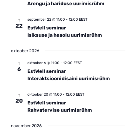
Arengu ja hariduse uurimisrühm
september 22 @ 11:00
-
12:00
EEST
T
22
EstWell seminar
Isiksuse ja heaolu uurimisrühm
oktoober 2026
oktoober 6 @ 11:00
-
12:00
EEST
T
6
EstWell seminar
Interaktsioonidisaini uurimisrühm
oktoober 20 @ 11:00
-
12:00
EEST
T
20
EstWell seminar
Rahvatervise uurimisrühm
november 2026