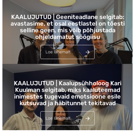
Lehed
KAALUJUTUD | Geeniteadlane selgitab:
avastasime, et osal eestlastel on tõesti
selline geen, mis võib põhjustada
ohjeldamatut söögiisu
Loe lähemalt
Lehed
KAALUJUTUD | Kaalupsühholoog Kari
Kuulman selgitab, miks kaaluteemad
inimestes tugevaid emotsioone esile
kutsuvad ja häbitunnet tekitavad
Loe lähemalt