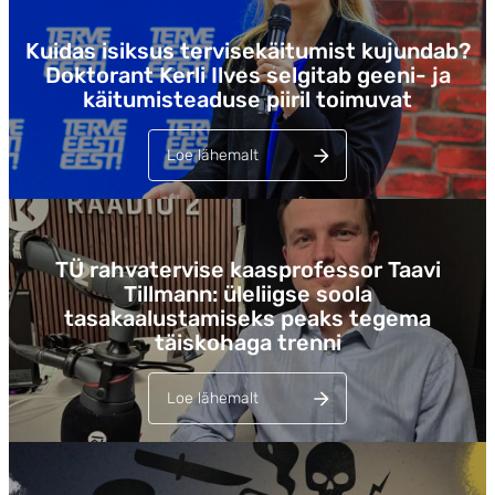
Kuidas isiksus tervisekäitumist kujundab?
Doktorant Kerli Ilves selgitab geeni- ja
käitumisteaduse piiril toimuvat
Loe lähemalt
Lehed
TÜ rahvatervise kaasprofessor Taavi
Tillmann: üleliigse soola
tasakaalustamiseks peaks tegema
täiskohaga trenni
Loe lähemalt
Lehed