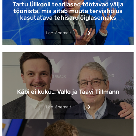
Tartu Ülikooli teadlased töötavad välja
tööriista, mis aitab muuta tervishoius
kasutatava tehisaru õiglasemaks
Loe lähemalt
Lehed
Käbi ei kuku… Vallo ja Taavi Tillmann
Loe lähemalt
Lehed