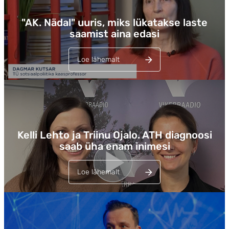
"AK. Nädal" uuris, miks lükatakse laste
saamist aina edasi
Loe lähemalt
Lehed
Kelli Lehto ja Triinu Ojalo. ATH diagnoosi
saab üha enam inimesi
Loe lähemalt
Lehed