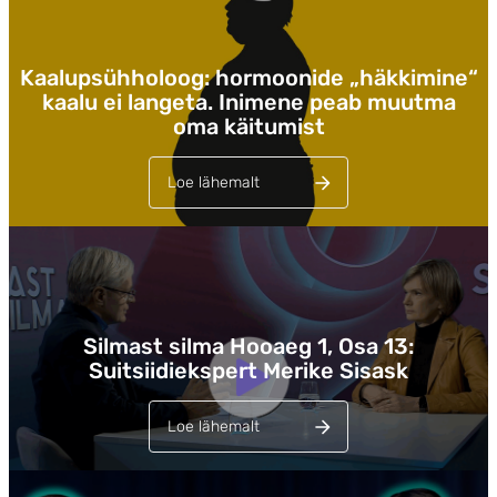
Kaalupsühholoog: hormoonide „häkkimine“
kaalu ei langeta. Inimene peab muutma
oma käitumist
Loe lähemalt
Lehed
Silmast silma Hooaeg 1, Osa 13:
Suitsiidiekspert Merike Sisask
Loe lähemalt
Lehed