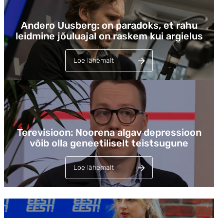
Andero Uusberg: on paradoks, et rahu
leidmine jõuluajal on raskem kui argielus
Loe lähemalt
Lehed
Terevisioon: Noorena algav depressioon
võib olla geneetiliselt teistsugune
Loe lähemalt
Lehed