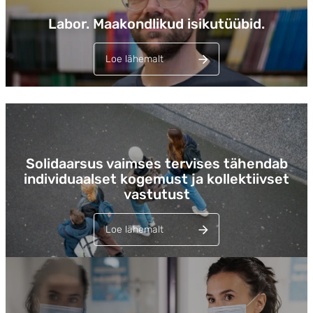
Labor. Maakondlikud isikutüübid.
Loe lähemalt
Lehed
Solidaarsus vaimses tervises tähendab
individuaalset kogemust ja kollektiivset
vastutust
Loe lähemalt
Lehed