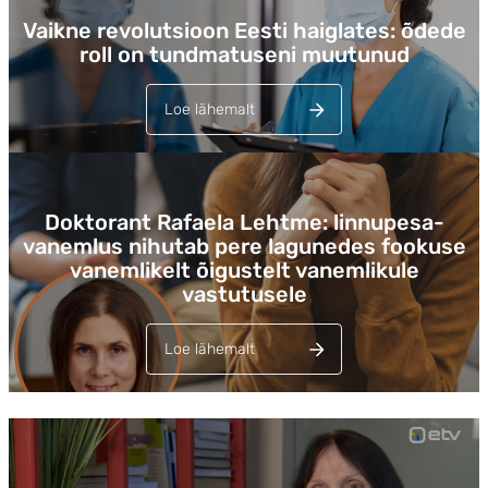
Vaikne revolutsioon Eesti haiglates: õdede
roll on tundmatuseni muutunud
Loe lähemalt
Lehed
Doktorant Rafaela Lehtme: linnupesa-
vanemlus nihutab pere lagunedes fookuse
vanemlikelt õigustelt vanemlikule
vastutusele
Loe lähemalt
Lehed