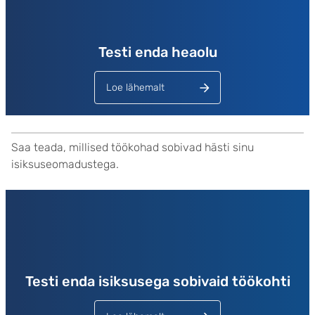
Testi enda heaolu
Loe lähemalt
Saa teada, millised töökohad sobivad hästi sinu
isiksuseomadustega.
Lehed
Testi enda isiksusega sobivaid töökohti