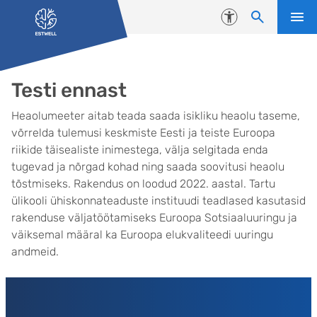
Liigu edasi põhisisu juurde
Juurdepääsetavus
Testi ennast
Heaolumeeter aitab teada saada isikliku heaolu taseme,
võrrelda tulemusi keskmiste Eesti ja teiste Euroopa
riikide täisealiste inimestega, välja selgitada enda
tugevad ja nõrgad kohad ning saada soovitusi heaolu
tõstmiseks. Rakendus on loodud 2022. aastal. Tartu
ülikooli ühiskonnateaduste instituudi teadlased kasutasid
rakenduse väljatöötamiseks Euroopa Sotsiaaluuringu ja
väiksemal määral ka Euroopa elukvaliteedi uuringu
andmeid.
Lehed