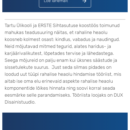
Loe lähemalt
Tartu Ülikooli ja ERSTE Sihtasutuse koostöös toimunud
mahukas teadusuuring näitas, et rahaline heaolu
koosneb kolmest osast: kindlus, vabadus ja naudingud.
Neid mõjutavad mitmed tegurid, alates haridus- ja
karjäärivalikutest, lõpetades tervise ja lähedastega.
Seega mõjureid on palju enam kui üksnes säästude ja
sissetulekute suurus. Just seda silmas pidades on
loodud uut tüüpi rahalise heaolu hindamise tööriist, mis
aitab ise oma elu erinevaid aspekte rahalise heaolu
komponentide lõikes hinnata ning soovi korral seada
eesmärke selle parandamiseks. Tööriista loojaks on DUX
Disainistuudio.
Lehed