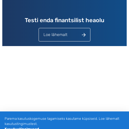
Testi enda finantsilist heaolu
Loe lähemalt
Parema kasutuskogemuse tagamiseks kasutame küpsiseid. Loe lähemalt
kasutustingimustest.