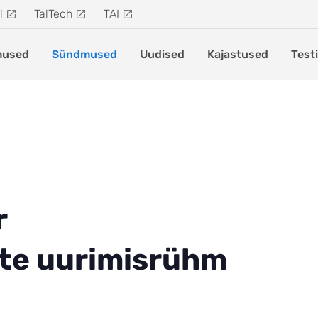
l
TalTech
TAI
mused
Sündmused
Uudised
Kajastused
Test
r
ate uurimisrühm