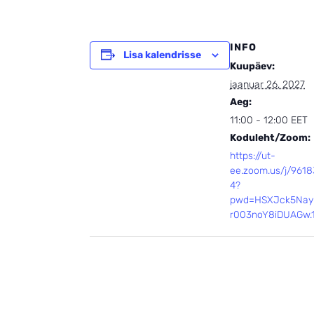
INFO
Lisa kalendrisse
Kuupäev:
jaanuar 26, 2027
Aeg:
11:00 - 12:00
EET
Koduleht/Zoom:
https://ut-
ee.zoom.us/j/961
4?
pwd=HSXJck5Nay
r003noY8iDUAGw.