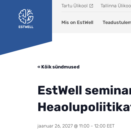
Liigu edasi põhisisu juurde
Tartu Ülikool
Tallinna Ülikoo
Mis on EstWell
Teadustule
« Kõik sündmused
EstWell semina
Heaolupoliitik
jaanuar 26, 2027 @ 11:00
-
12:00
EET