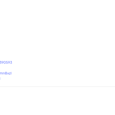
8390593
mn8xzl
1