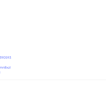
8390593
mn8xzl
1