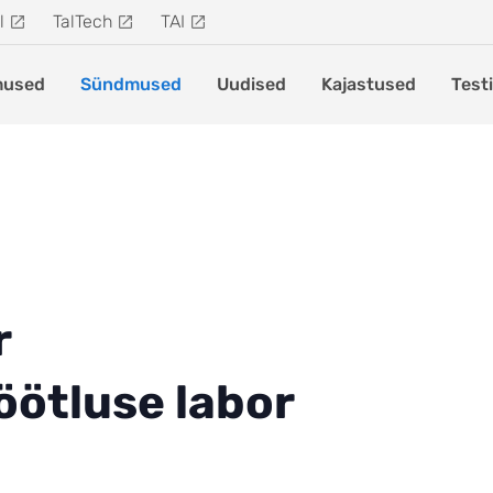
l
TalTech
TAI
mused
Sündmused
Uudised
Kajastused
Test
r
öötluse labor