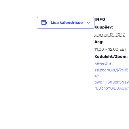
INFO
Lisa kalendrisse
Kuupäev:
jaanuar 12, 2027
Aeg:
11:00 - 12:00
EET
Koduleht/Zoom:
https://ut-
ee.zoom.us/j/961
4?
pwd=HSXJck5Nay
r003noY8iDUAGw.