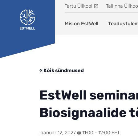
Liigu edasi põhisisu juurde
Tartu Ülikool
Tallinna Ülikoo
Mis on EstWell
Teadustule
« Kõik sündmused
EstWell semina
Biosignaalide t
jaanuar 12, 2027 @ 11:00
-
12:00
EET