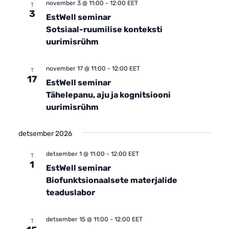
november 3 @ 11:00
-
12:00
EET
T
3
EstWell seminar
Sotsiaal-ruumilise konteksti
uurimisrühm
november 17 @ 11:00
-
12:00
EET
T
17
EstWell seminar
Tähelepanu, aju ja kognitsiooni
uurimisrühm
detsember 2026
detsember 1 @ 11:00
-
12:00
EET
T
1
EstWell seminar
Biofunktsionaalsete materjalide
teaduslabor
detsember 15 @ 11:00
-
12:00
EET
T