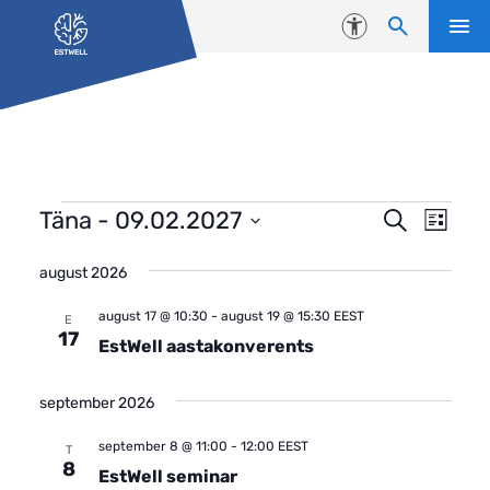
Liigu edasi põhisisu juurde
Juurdepääsetavus
sündmused
Even
sündmus
Täna
 - 
09.02.2027
Search
List
View
Search
Select
Navi
august 2026
date.
and
Views
august 17 @ 10:30
-
august 19 @ 15:30
EEST
E
17
EstWell aastakonverents
Navigati
september 2026
september 8 @ 11:00
-
12:00
EEST
T
8
EstWell seminar