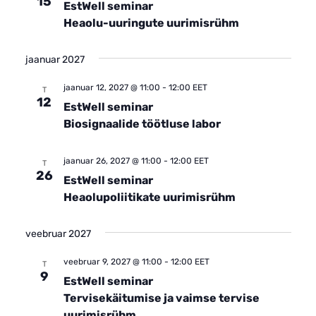
15
EstWell seminar
Heaolu-uuringute uurimisrühm
jaanuar 2027
jaanuar 12, 2027 @ 11:00
-
12:00
EET
T
12
EstWell seminar
Biosignaalide töötluse labor
jaanuar 26, 2027 @ 11:00
-
12:00
EET
T
26
EstWell seminar
Heaolupoliitikate uurimisrühm
veebruar 2027
veebruar 9, 2027 @ 11:00
-
12:00
EET
T
9
EstWell seminar
Tervisekäitumise ja vaimse tervise
uurimisrühm