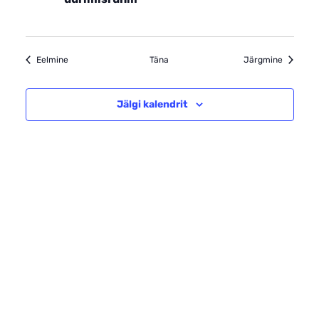
sündmused
sündmus
Eelmine
Täna
Järgmine
Jälgi kalendrit