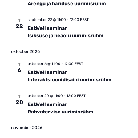
Arengu ja hariduse uurimisrühm
september 22 @ 11:00
-
12:00
EEST
T
22
EstWell seminar
Isiksuse ja heaolu uurimisrühm
oktoober 2026
oktoober 6 @ 11:00
-
12:00
EEST
T
6
EstWell seminar
Interaktsioonidisaini uurimisrühm
oktoober 20 @ 11:00
-
12:00
EEST
T
20
EstWell seminar
Rahvatervise uurimisrühm
november 2026