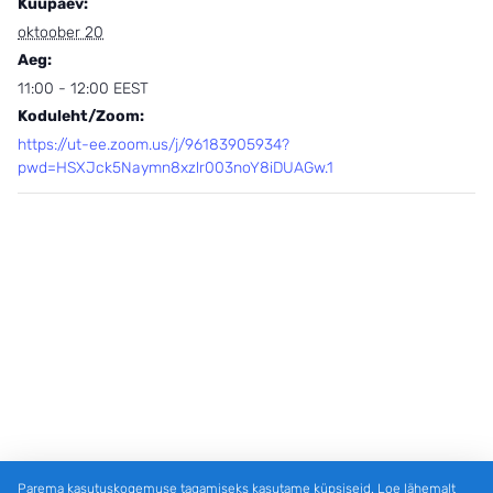
Kuupäev:
oktoober 20
Aeg:
11:00 - 12:00
EEST
Koduleht/Zoom:
https://ut-ee.zoom.us/j/96183905934?
pwd=HSXJck5Naymn8xzlr003noY8iDUAGw.1
Parema kasutuskogemuse tagamiseks kasutame küpsiseid. Loe lähemalt