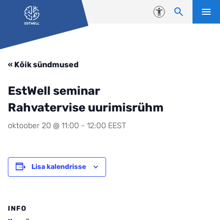
Liigu edasi põhisisu juurde
Juurdepääsetavus
« Kõik sündmused
EstWell seminar
Rahvatervise uurimisrühm
oktoober 20 @ 11:00
-
12:00
EEST
Lisa kalendrisse
INFO