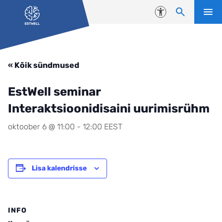
Liigu edasi põhisisu juurde
Juurdepääsetavus
« Kõik sündmused
EstWell seminar
Interaktsioonidisaini uurimisrühm
oktoober 6 @ 11:00
-
12:00
EEST
Lisa kalendrisse
INFO