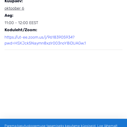
Kuupäev:
oktoober 6
Aeg:
11:00 - 12:00
EEST
Koduleht/Zoom:
https://ut-ee.zoom.us/j/96183905934?
pwd=HSXJck5Naymn8xzlr003noY8iDUAGw.1
Parema kasutuskogemuse tagamiseks kasutame küpsiseid. Loe lähemalt