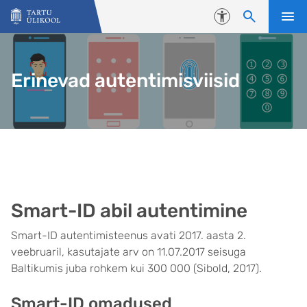
Liigu edasi põhisisu juurde
Juurdepääsetavus
Erinevad autentimisviisid
Smart-ID abil autentimine
Smart-ID autentimisteenus avati 2017. aasta 2.
veebruaril, kasutajate arv on 11.07.2017 seisuga
Baltikumis juba rohkem kui 300 000 (Sibold, 2017).
Smart-ID omadused