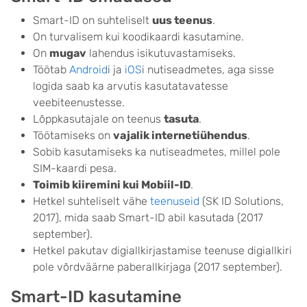
Smart-ID on suhteliselt
uus teenus
.
On turvalisem kui koodikaardi kasutamine.
On
mugav
lahendus isikutuvastamiseks.
Töötab
Android
i ja
iOS
i nutiseadmetes, aga sisse
logida saab ka arvutis kasutatavatesse
veebiteenustesse.
Lõppkasutajale on teenus
tasuta
.
Töötamiseks on
vajalik internetiühendus
.
Sobib kasutamiseks ka nutiseadmetes, millel pole
SIM-kaardi pesa.
Toimib kiiremini kui Mobiil-ID
.
Hetkel suhteliselt vähe
teenuseid
(SK ID Solutions,
2017), mida saab Smart-ID abil kasutada (2017
september).
Hetkel pakutav digiallkirjastamise teenuse digiallkiri
pole võrdväärne paberallkirjaga (2017 september).
Smart-ID kasutamine