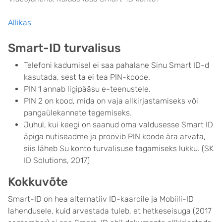
Allikas
Smart-ID turvalisus
Telefoni kadumisel ei saa pahalane Sinu Smart ID-d
kasutada, sest ta ei tea PIN-koode.
PIN 1 annab ligipääsu e-teenustele.
PIN 2 on kood, mida on vaja allkirjastamiseks või
pangaülekannete tegemiseks.
Juhul, kui keegi on saanud oma valdusesse Smart ID
äpiga nutiseadme ja proovib PIN koode ära arvata,
siis läheb Su konto turvalisuse tagamiseks lukku. (SK
ID Solutions, 2017)
Kokkuvõte
Smart-ID on hea alternatiiv ID-kaardile ja Mobiili-ID
lahendusele, kuid arvestada tuleb, et hetkeseisuga (2017