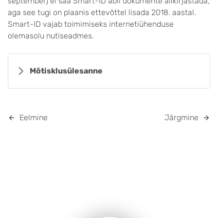
september) ei saa Smart-ID abil dokumente allkirjastada,
aga see tugi on plaanis ettevõttel lisada 2018. aastal.
Smart-ID vajab toimimiseks internetiühenduse
olemasolu nutiseadmes.
Mõtisklusülesanne
Eelmine
Järgmine