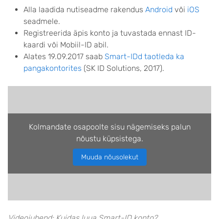
Alla laadida nutiseadme rakendus
Android
või
iOS
seadmele.
Registreerida äpis konto ja tuvastada ennast ID-
kaardi või Mobiil-ID abil.
Alates 19.09.2017 saab
Smart-IDd taotleda ka
pangakontorites
(SK ID Solutions, 2017).
Kolmandate osapoolte sisu nägemiseks palun
nõustu küpsistega.
Muuda nõusolekut
Videojuhend: Kuidas luua Smart-ID konto?