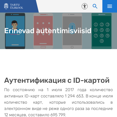
Liigu edasi põhisisu juurde
Juurdepääsetavus
Erinevad autentimisviisid
Аутентификация c ID-картой
По состоянию на 1 июля 2017 года количество
активных ID-карт составляло 1 294 653. В конце июля
количество карт, которые использовались в
электронном виде не реже одного раза за последние
12 месяцев, составило 695 799.