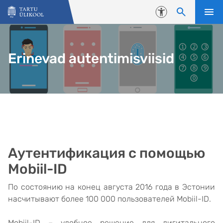
Liigu edasi põhisisu juurde
Juurdepääsetavus
Erinevad autentimisviisid
Аутентификация с помощью
Mobiil-ID
По состоянию на конец августа 2016 года в Эстонии
насчитывают более 100 000 пользователей Mobiil-ID.
Mobiil-ID – удобное решение для дигитального