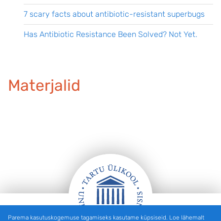
7 scary facts about antibiotic-resistant superbugs
Has Antibiotic Resistance Been Solved? Not Yet.
Materjalid
Parema kasutuskogemuse tagamiseks kasutame küpsiseid. Loe lähemalt