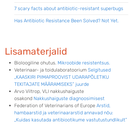
7 scary facts about antibiotic-resistant superbugs
Has Antibiotic Resistance Been Solved? Not Yet.
Lisamaterjalid
Bioloogiline ohutus.
Mikroobide resistentsus.
Veterinaar- ja toidulaboratoorium
Selgitused
„KAASKIRI PIIMAPROOVIST UDARAPÕLETIKU
TEKITAJATE MÄÄRAMISEKS” juurde
Arvo Viltrop, VLI nakkushaiguste
osakond
Nakkushaiguste diagnoosimisest
Federation of Veterinarians of Europe
Arstid,
hambaarstid ja veterinaararstid annavad nõu:
„Kuidas kasutada antibiootikume vastutustundlikult”