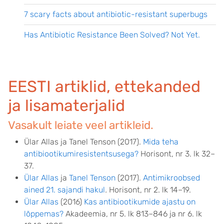
7 scary facts about antibiotic-resistant superbugs
Has Antibiotic Resistance Been Solved? Not Yet.
EESTI artiklid, ettekanded
ja lisamaterjalid
Vasakult leiate veel artikleid.
Ülar Allas ja Tanel Tenson (2017).
Mida teha
antibiootikumiresistentsusega?
Horisont, nr 3. lk 32–
37.
Ülar Allas
ja
Tanel Tenson
(2017).
Antimikroobsed
ained 21. sajandi hakul
.
Horisont, nr 2. lk 14–19.
Ülar Allas
(2016)
Kas antibiootikumide ajastu on
lõppemas?
Akadeemia, nr 5. lk 813–846 ja nr 6. lk