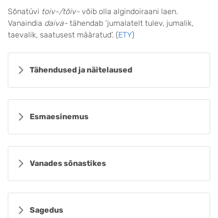
Sõnatüvi
toiv-/tõiv-
võib olla algindoiraani laen.
Vanaindia
daiva-
tähendab ‘jumalatelt tulev, jumalik,
taevalik, saatusest määratud’. (
ETY
)
Tähendused ja näitelaused
Esmaesinemus
Vanades sõnastikes
Sagedus