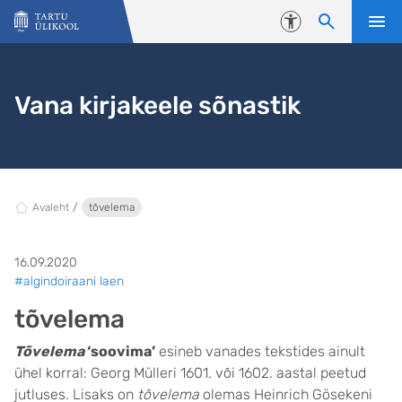
Liigu edasi põhisisu juurde
Juurdepääsetavus
Vana kirjakeele sõnastik
Avaleht
tõvelema
16.09.2020
#algindoiraani laen
tõvelema
Tõvelema
‘soovima’
esineb vanades tekstides ainult
ühel korral: Georg Mülleri 1601. või 1602. aastal peetud
jutluses. Lisaks on
tõvelema
olemas Heinrich Gösekeni