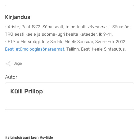
Kirjandus
• Ariste, Paul 1972. Sõna sealt, teine tealt.
tõvelema
. – Sõnasõel.
TRÜ eesti keele ja soome-ugri keelte kateeder, lk 9–11.
• ETY = Metsmägi, Iris; Sedrik, Meeli; Soosaar, Sven-Erik 2012.
Eesti etümoloogiasõnaraamat
. Tallinn: Eesti Keele Sihtasutus.
Jaga
Autor
Külli Prillop
#algindoiraani laen
#s-liide