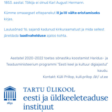
1853. aastal. Tõlkija ei olnud Karl August Hermann.
Kümme omaaegset ettepanekut
II ja III välte eristamiseks
kirjas.
Laulusõnad 16. sajandi kadunud kirikuraamatust ja mida sellest
järeldada
laadivahelduse
ajaloo kohta
.
Aastatel 2020–2022 toetas sõnastiku koostamist Haridus- ja
Teadusministeerium programmi “Eesti keel ja kultuur digiajastul”
kaudu.
Kontakt: Külli Prillop, kulli.prillop /ät/ ut.ee