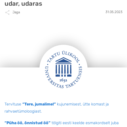
udar, udaras
31.05.2023
Jaga
Jalus
Tervituse
“Tere, jumalime!”
kujunemisest, ütte komast ja
rahvaetümoloogiast.
“Püha öö, õnnistud öö”
tõlgiti eesti keelde esmakordselt juba