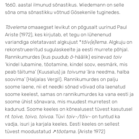
1660. aastal ilmunud sõnastikus. Wiedemann on selle
sõna oma sõnastikku võtnud Gösekenile tuginedes.
Tõvelema
omaaegset levikut on põgusalt uurinud Paul
Ariste (1972), kes kirjutab, et tegu on lühenenud
variandiga oletatavast algkujust *
tõiv(e)lema
. Algkuju on
rekonstrueeritud sugulaskeelte ja eesti murrete põhjal.
Rannikumurdes (kus puudub
õ
-häälik) esinevad
toiv
‘kindel lubamine, tõotamine, kindel soov, eesmärk, mis
peab täituma’ (Kuusalus) ja
toivuma
‘ära needma, halba
soovima’ (Haljalas Vergil). Rannikumurdes on palju
soome laene, nii et needki sõnad võivad olla laenatud
soome keelest, samas on rannikumurdes ka vana eesti ja
soome ühist sõnavara, mis muudest murretest on
kadunud. Soome keeles on kõnealusest tüvest kasutusel
nt
toive
,
toivo
,
toivoa
. Tüvi
toiv-/tõiv-
on tuntud ka
vadja, isuri ja karjala keeles. Eesti keeles on sellest
tüvest moodustatud ↗
tõotama
. (Ariste 1972)