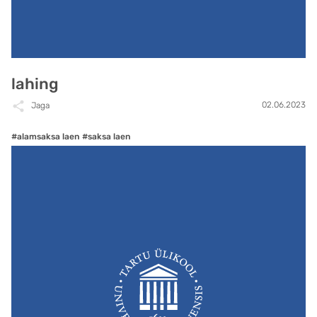
lahing
02.06.2023
Jaga
#alamsaksa laen
#saksa laen