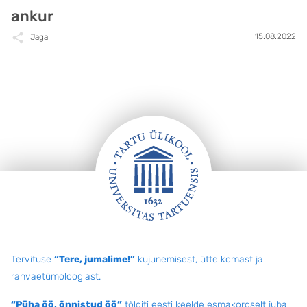
ankur
15.08.2022
Jaga
Jalus
Tervituse
“Tere, jumalime!”
kujunemisest, ütte komast ja
rahvaetümoloogiast.
“Püha öö, õnnistud öö”
tõlgiti eesti keelde esmakordselt juba