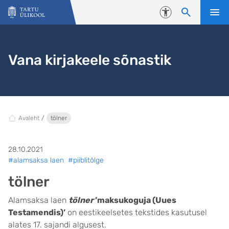
Liigu edasi põhisisu juurde
Juurdepääsetavus
Vana kirjakeele sõnastik
Avaleht
tölner
28.10.2021
#alamsaksa laen
#piiblitõlge
tölner
Alamsaksa laen
tölner
’maksukoguja (Uues
Testamendis)’
on eestikeelsetes tekstides kasutusel
alates 17. sajandi algusest.