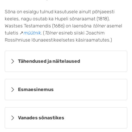
Sõna on esialgu tulnud kasutusele ainult põhjaeesti
keeles, nagu osutab ka Hupeli sõnaraamat (1818).
Wastses Testamendis (1686) on laensõna
tölner
asemel
tuletis ↗
müütnik
. (
Tölner
esineb siiski Joachim
Rossihniuse lõunaeestikeelsetes käsiraamatutes.)
Tähendused ja näitelaused
Esmaesinemus
Vanades sõnastikes