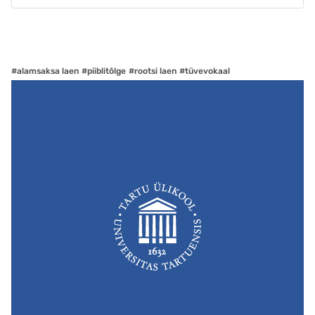
#alamsaksa laen
#piiblitõlge
#rootsi laen
#tüvevokaal