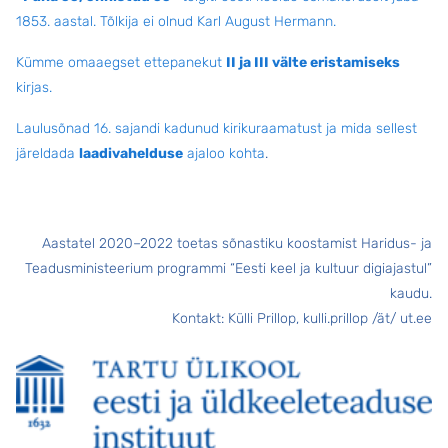
1853. aastal. Tõlkija ei olnud Karl August Hermann.
Kümme omaaegset ettepanekut
II ja III välte eristamiseks
kirjas.
Laulusõnad 16. sajandi kadunud kirikuraamatust ja mida sellest
järeldada
laadivahelduse
ajaloo kohta
.
Aastatel 2020–2022 toetas sõnastiku koostamist Haridus- ja
Teadusministeerium programmi “Eesti keel ja kultuur digiajastul”
kaudu.
Kontakt: Külli Prillop, kulli.prillop /ät/ ut.ee