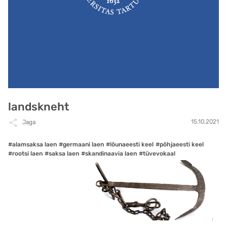
landskneht
15.10.2021
Jaga
#alamsaksa laen
#germaani laen
#lõunaeesti keel
#põhjaeesti keel
#rootsi laen
#saksa laen
#skandinaavia laen
#tüvevokaal