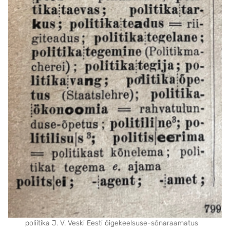
poliitika J. V. Veski Eesti õigekeelsuse-sõnaraamatus