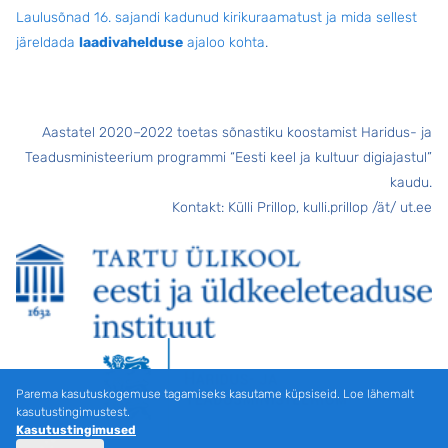
Laulusõnad 16. sajandi kadunud kirikuraamatust ja mida sellest
järeldada
laadivahelduse
ajaloo kohta
.
Aastatel 2020–2022 toetas sõnastiku koostamist Haridus- ja
Teadusministeerium programmi “Eesti keel ja kultuur digiajastul”
kaudu.
Kontakt: Külli Prillop, kulli.prillop /ät/ ut.ee
Parema kasutuskogemuse tagamiseks kasutame küpsiseid. Loe lähemalt
kasutustingimustest.
Kasutustingimused