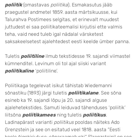
poliitik
(omastavas
poliitika
). Esmakasutus jääb
praegustel andmetel 1859. aasta märtsikuusse, kui
Talurahva Postimees selgitas, et erinevalt muudest
juttudest ei saa poliitikateemalisi kirjutisi ette valmis
teha, vaid need tuleb igal nädalal värsketest
saksakeelsetest ajalehtedest eesti keelde ümber panna.
Tuletis
poliitiline
ilmub tekstidesse 19. sajandi viimastel
kümnenditel. Levinum oli tol ajal siiski variant
poliitikaline
‘poliitiline’.
Poliitikaga tegelevat isikut tähistab Wiedemanni
sõnastiku (1893) järgi tuletis
poliitikalane
. See sõna
esineb ka 19. sajandi lõpu ja 20. sajandi alguse
ajalehetekstides. Samuti leiduvad tähenduses ‘poliitik’
liitsõna
poliitikamees
ning tuletis
poliitikus
.
Ladinapärast varianti
poliitikus
pooldas näiteks Ado
Grenzstein ja see on esitatud veel 1818. aasta “Eesti
keele õigekirjutuse-sõnaraamatuski” (Grenzsteinil on see