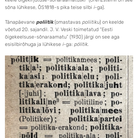
sõna lühikese, ÕS1818-s pika teise silbi
i
-ga).
Tänapäevane
poliitik
(omastavas
poliitiku
) on keelde
võetud 20. sajandil. J. V. Veski toimetatud “Eesti
õigekeelsuse-sõnaraamatu” (1930) järgi on see aga
esisilbirõhuga ja lühikese
i
-ga:
pólitik
.