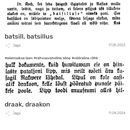
batsill, batsillus
17.05.2023
Jaga
#alamsaksa laen
#rahvusvaheline sõna
#võõrsõna rõhk
draak, draakon
11.04.2024
Jaga