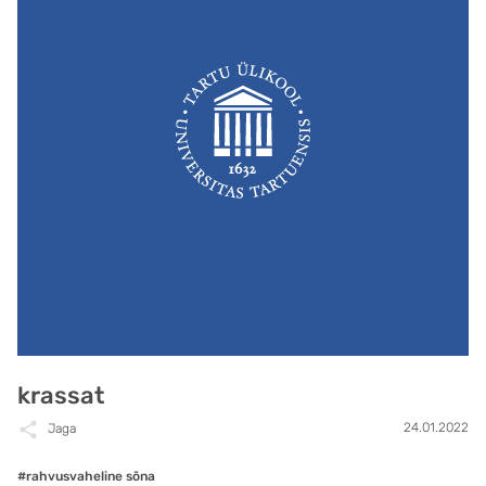
krassat
24.01.2022
Jaga
#rahvusvaheline sõna