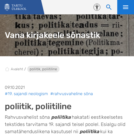
Liigu edasi põhisisu juurde
Juurdepääsetavus
Vana kirjakeele sõnastik
Avaleht
poliitik, poliitiline
09.10.2021
#19. sajandi neologism
#rahvusvaheline sõna
poliitik, poliitiline
Rahvusvahelist sõna
poliitika
hakatati eestikeelsetes
tekstides tarvitama 19. sajandi teisel poolel. Esialgu olid
samatähenduslikena kasutusel nii
poliitika
kui ka