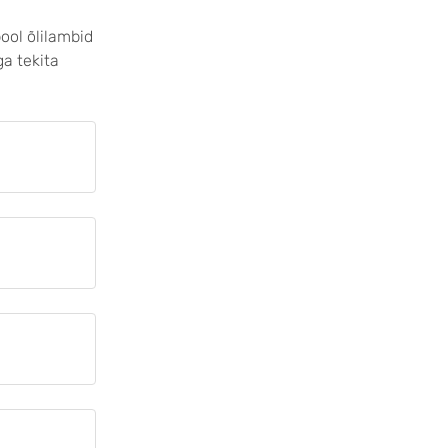
ool õlilambid
a tekita