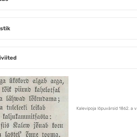
stik
iviited
Kalevipoja lõpuvärsid 1862. a 