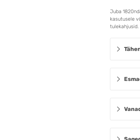
Juba 1820nda
kasutusele v
tulekahjusid.
Tähen
Esma
Vanad
Sage