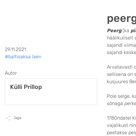
peerg
Peerg
(ka
pi
häälikuliselt 
sajandi viim
29.11.2021
sajandi keske
#baltisaksa laen
Arvatavasti 
Autor
sellisena on 
kusjuures Be
Külli Prillop
Pole selge, k
sõnaga
perke
1780ndatel ki
Jaga
vajalikust ni
peetakse pelg