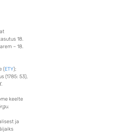
at
kasutus 18.
arem – 18.
e (
ETY
);
s (1785: 53),
’.
ome keelte
rgu
.
lisest ja
äijaiks