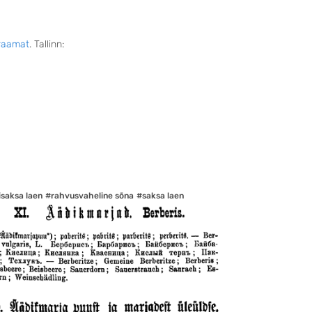
raamat
. Tallinn:
isaksa laen
#rahvusvaheline sõna
#saksa laen