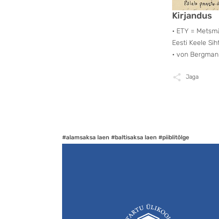
Kirjandus
• ETY = Metsmäg
Eesti Keele Sih
• von Bergmann
Jaga
#alamsaksa laen
#baltisaksa laen
#piiblitõlge