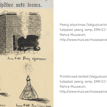
Peerg ahjurinnas (Valgustusriis
tulejalad, peerg, lamp, ERM EJ 5
Rahva Muuseum,
http://www.muis.ee/museaalvi
Primitiivsed lambid (Valgustusri
tulejalad, peerg, lamp, ERM EJ 5
Rahva Muuseum,
http://www.muis.ee/museaalvi