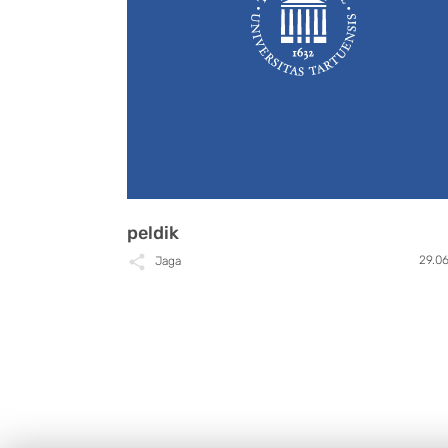
peldik
29.0
Jaga