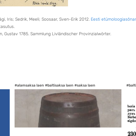
i, Iris; Sedrik, Meeli; Soosaar, Sven-Erik 2012.
Eesti etümoloogiasõna
tasutus.
, Gustav 1785. Sammlung Livländischer Provinzialwörter.
#alamsaksa laen
#baltisaksa laen
#saksa laen
#balt