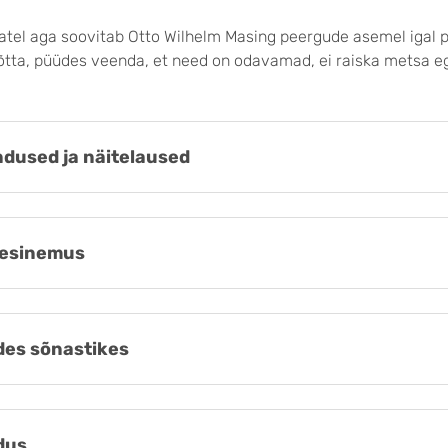
tel aga soovitab Otto Wilhelm Masing peergude asemel igal p
õtta, püüdes veenda, et need on odavamad, ei raiska metsa eg
dused ja näitelaused
esinemus
es sõnastikes
dus