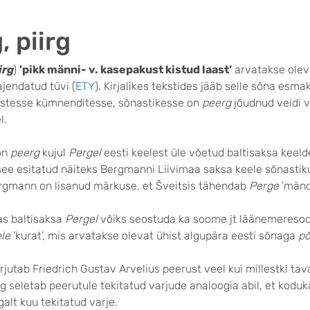
, piirg
irg
)
’pikk männi- v. kasepakust kistud laast’
arvatakse olev
ajendatud tüvi (
ETY
). Kirjalikes tekstides jääb selle sõna esma
astesse kümnenditesse, sõnastikesse on
peerg
jõudnud veidi v
l.
on
peerg
kujul
Pergel
eesti keelest üle võetud baltisaksa keeld
see esitatud näiteks Bergmanni Liivimaa saksa keele sõnastiku
rgmann on lisanud märkuse, et Šveitsis tähendab
Perge
’mänd
as baltisaksa
Pergel
võiks seostuda ka soome jt läänemereso
le
’kurat’, mis arvatakse olevat ühist algupära eesti sõnaga
põ
rjutab Friedrich Gustav Arvelius peerust veel kui millestki tava
ng seletab peerutule tekitatud varjude analoogia abil, et koduk
alt kuu tekitatud varje.