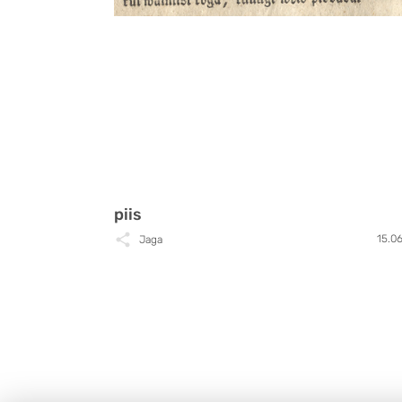
piis
15.0
Jaga