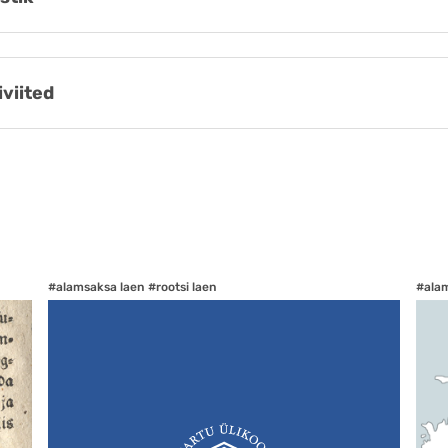
iviited
#alamsaksa laen
#rootsi laen
#ala