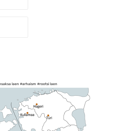
msaksa laen
#arhaism
#rootsi laen