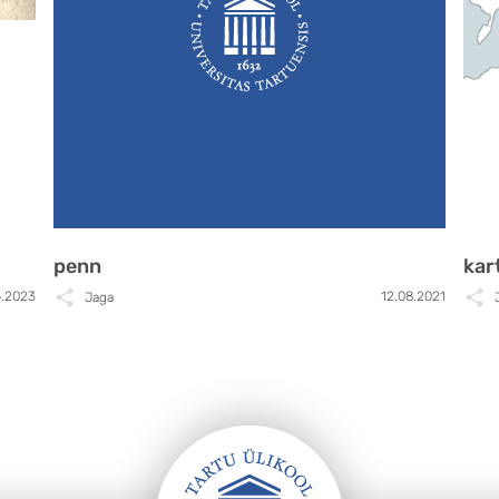
penn
kar
6.2023
12.08.2021
Jaga