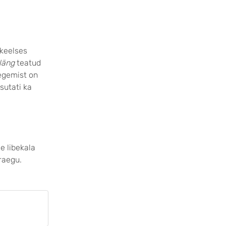
ikeelses
läng
teatud
Tegemist on
sutati ka
e libekala
raegu.