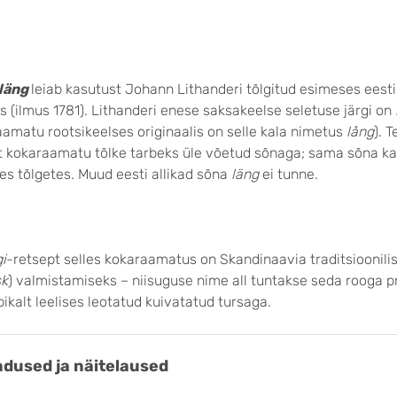
läng
leiab kasutust Johann Lithanderi tõlgitud esimeses eest
 (ilmus 1781). Lithanderi enese saksakeelse seletuse järgi on
aamatu rootsikeelses originaalis on selle kala nimetus
lång
). 
st kokaraamatu tõlke tarbeks üle võetud sõnaga; sama sõna ka
es tõlgetes. Muud eesti allikad sõna
läng
ei tunne.
i
-retsept selles kokaraamatus on Skandinaavia traditsioonilis
sk
) valmistamiseks – niisuguse nime all tuntakse seda rooga p
ikalt leelises leotatud kuivatatud tursaga.
dused ja näitelaused