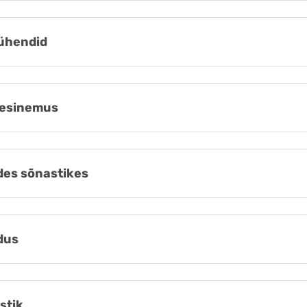
ühendid
esinemus
es sõnastikes
dus
stik