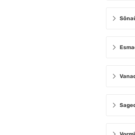
Sõna
Esma
Vanad
Sage
Vormi