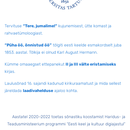
Jalus
Tervituse
“Tere, jumalime!”
kujunemisest, ütte komast ja
rahvaetümoloogiast.
“Püha öö, õnnistud öö”
tõlgiti eesti keelde esmakordselt juba
1853. aastal. Tõlkija ei olnud Karl August Hermann.
Kümme omaaegset ettepanekut
II ja III välte eristamiseks
kirjas.
Laulusõnad 16. sajandi kadunud kirikuraamatust ja mida sellest
järeldada
laadivahelduse
ajaloo kohta
.
Aastatel 2020–2022 toetas sõnastiku koostamist Haridus- ja
Teadusministeerium programmi “Eesti keel ja kultuur digiajastul”