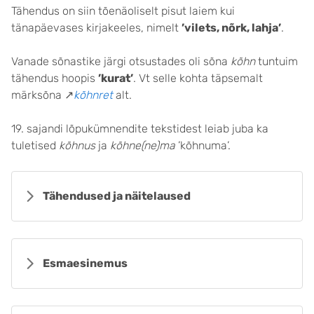
Tähendus on siin tõenäoliselt pisut laiem kui
tänapäevases kirjakeeles, nimelt
’vilets, nõrk, lahja’
.
Vanade sõnastike järgi otsustades oli sõna
kõhn
tuntuim
tähendus hoopis
’kurat’
. Vt selle kohta täpsemalt
märksõna ↗
kõhnret
alt.
19. sajandi lõpukümnendite tekstidest leiab juba ka
tuletised
kõhnus
ja
kõhne(ne)ma
’kõhnuma’.
Tähendused ja näitelaused
Esmaesinemus