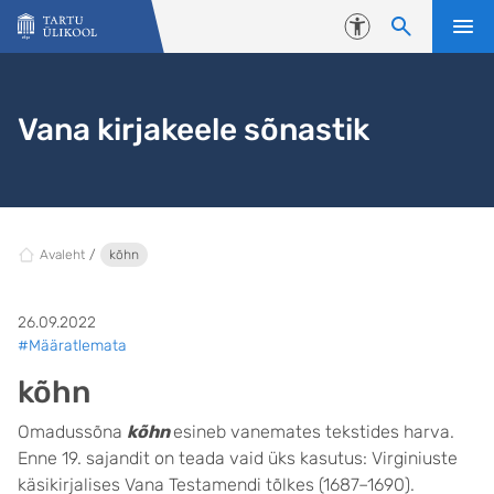
Liigu edasi põhisisu juurde
Juurdepääsetavus
Vana kirjakeele sõnastik
Avaleht
kõhn
26.09.2022
#Määratlemata
kõhn
Omadussõna
kõhn
esineb vanemates tekstides harva.
Enne 19. sajandit on teada vaid üks kasutus: Virginiuste
käsikirjalises Vana Testamendi tõlkes (1687–1690).