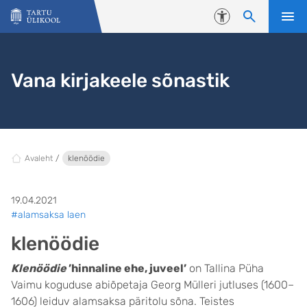
Liigu edasi põhisisu juurde
Juurdepääsetavus
Vana kirjakeele sõnastik
Avaleht
klenöödie
19.04.2021
#alamsaksa laen
klenöödie
Klenöödie
’hinnaline ehe, juveel’
on Tallina Püha
Vaimu koguduse abiõpetaja Georg Mülleri jutluses (1600–
1606) leiduv alamsaksa päritolu sõna. Teistes