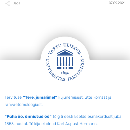
07.09.2021
Jaga
Jalus
Tervituse
“Tere, jumalime!”
kujunemisest, ütte komast ja
rahvaetümoloogiast.
“Püha öö, õnnistud öö”
tõlgiti eesti keelde esmakordselt juba
1853. aastal. Tõlkija ei olnud Karl August Hermann.