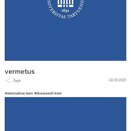
vermetus
02.09.2021
Jaga
#alamsaksa laen
#lõunaeesti keel