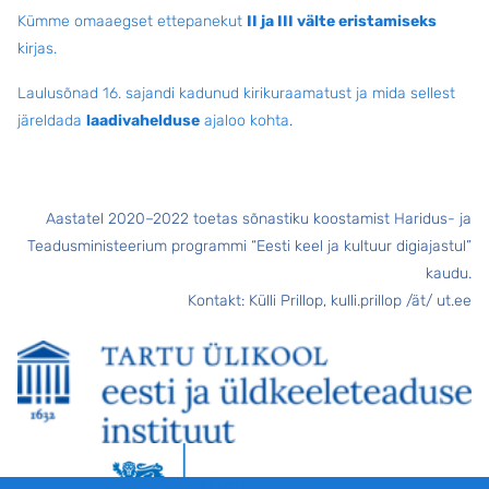
Kümme omaaegset ettepanekut
II ja III välte eristamiseks
kirjas.
Laulusõnad 16. sajandi kadunud kirikuraamatust ja mida sellest
järeldada
laadivahelduse
ajaloo kohta
.
Aastatel 2020–2022 toetas sõnastiku koostamist Haridus- ja
Teadusministeerium programmi “Eesti keel ja kultuur digiajastul”
kaudu.
Kontakt: Külli Prillop, kulli.prillop /ät/ ut.ee