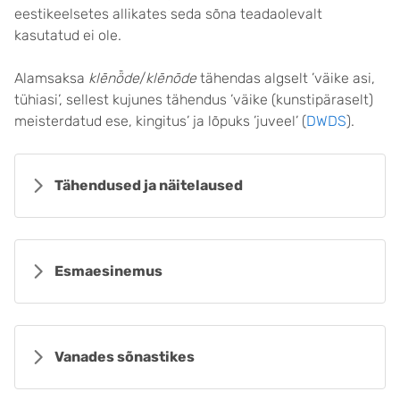
eestikeelsetes allikates seda sõna teadaolevalt
kasutatud ei ole.
Alamsaksa
klēnȫde
/
klēnōde
tähendas algselt ’väike asi,
tühiasi’, sellest kujunes tähendus ’väike (kunstipäraselt)
meisterdatud ese, kingitus’ ja lõpuks ’juveel’ (
DWDS
).
Tähendused ja näitelaused
Esmaesinemus
Vanades sõnastikes