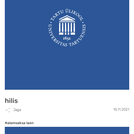
hilis
15.11.2021
Jaga
#alamsaksa laen