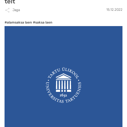
telt
15.12.2022
Jaga
#alamsaksa laen
#saksa laen