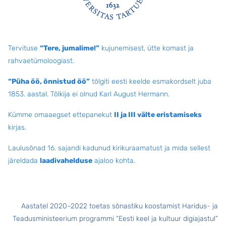
Jalus
Tervituse
“Tere, jumalime!”
kujunemisest, ütte komast ja
rahvaetümoloogiast.
“Püha öö, õnnistud öö”
tõlgiti eesti keelde esmakordselt juba
1853. aastal. Tõlkija ei olnud Karl August Hermann.
Kümme omaaegset ettepanekut
II ja III välte eristamiseks
kirjas.
Laulusõnad 16. sajandi kadunud kirikuraamatust ja mida sellest
järeldada
laadivahelduse
ajaloo kohta
.
Aastatel 2020–2022 toetas sõnastiku koostamist Haridus- ja
Teadusministeerium programmi “Eesti keel ja kultuur digiajastul”