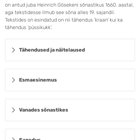
on antud juba Heinrich Gösekeni sõnastikus 1660. aastal,
aga tekstidesse ilmub see sõna alles 19. sajandil.
Tekstides on esindatud on nii tähendus ’kraan’ kui ka
tähendus ’püssikukk’.
Tähendused ja näitelaused
Esmaesinemus
Vanades sõnastikes
Sagedus